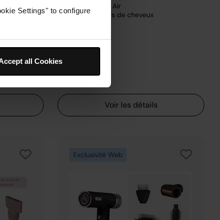
Technologie : Air
okie Settings" to configure
clus
Tous les types de cheveux
e
és ou sec
gement
Accept all Cookies
199,99 €
Voir les détails
Exclusivité Web