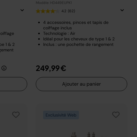
Modèle: HD449EUPK1
4.2
(62)
4 accessoires, pinces et tapis de
coiffage inclus
oiffage
Technologie : Air
Idéal pour les cheveux de type 1 & 2
pe 1 & 2
Inclus : une pochette de rangement
ngement
t de
au
249,99 €
Ajouter au panier
Exclusivité Web