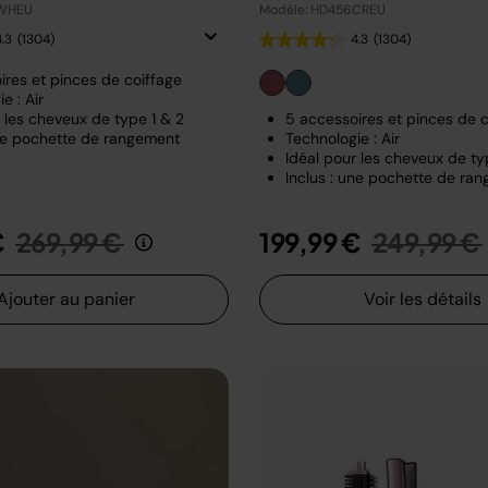
6WHEU
Modèle: HD456CREU
4.3
(1304)
4.3
(1304)
ires et pinces de coiffage
e : Air
 les cheveux de type 1 & 2
5 accessoires et pinces de c
une pochette de rangement
Technologie : Air
Idéal pour les cheveux de ty
Inclus : une pochette de ra
Prix réduit de
au
Prix rédui
€
269,99 €
199,99 €
249,99 €
Ajouter au panier
Voir les détails