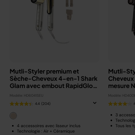
Mutli-Styler premium et
Mutli-St
Sèche-Cheveux 4-en-1 Shark
Cheveux 
Glam avec embout RapidGloss
mesure No
- Or
choix
Modèle: HD6041SEU
Modèle: HD400
4.4
(204)
4
3 accesso
Technologi
4 accessoires avec lisseur inclus
Tous les 
Technologie : Air + Céramique