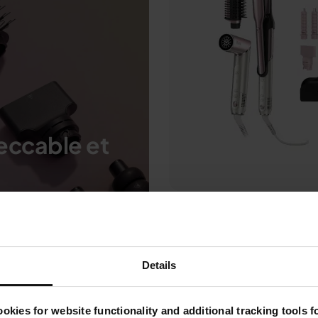
eccable et
itée des 100 ans
Mutli-Styler premium 
 20 000 cristaux
Sèche-Cheveux 5-en
embout RapidGloss
Details
Modèle: HD6051SEUPK
4.4
(204)
okies for website functionality and additional tracking tools 