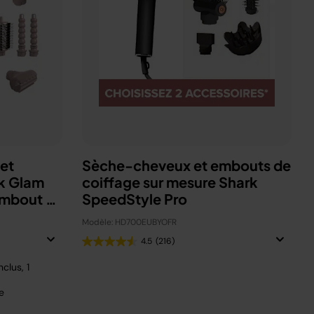
et
Sèche-cheveux et embouts de
k Glam
coiffage sur mesure Shark
embout au
SpeedStyle Pro
Modèle: HD700EUBYOFR
4.5
(216)
nclus, 1
e