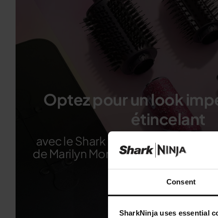
Optez pour un look imp
étincelant
avec le Shark FlexStyle édition lim
de Marilyn Monroe, orné de plus de
Acheter
Consent
SharkNinja uses essential co