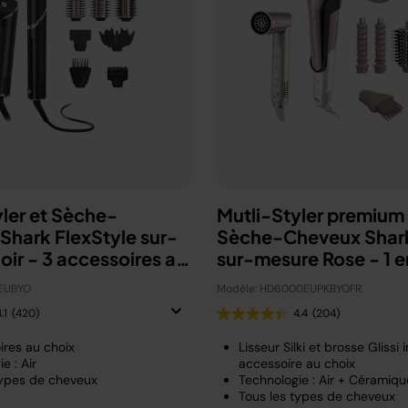
yler et Sèche-
Mutli-Styler premium 
Shark FlexStyle sur-
Sèche-Cheveux Shar
ir - 3 accessoires au
sur-mesure Rose - 1 
choix
EUBYO
Modèle: HD6000EUPKBYOFR
.1
(420)
4.4
(204)
ires au choix
Lisseur Silki et brosse Glissi i
e : Air
accessoire au choix
types de cheveux
Technologie : Air + Céramiqu
Tous les types de cheveux