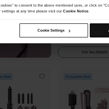
cookies" to consent to the above mentioned uses, or click on "Co
5 accessoires avec lisseur in
settings at any time please visit our
Cookie Notice
.
Technologie : Air + Céramiqu
Tous les types de cheveux
Coiffage sur cheveux mouill
Inclus une pochette de ran
Cookie Settings
379,99 €
Voir les détails
ité Web
Exclusivité Web