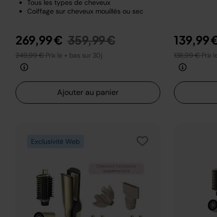
Tous les types de cheveux
Coiffage sur cheveux mouillés ou sec
Prix réduit de
au
269,99 €
359,99 €
139,99 
249,99 €
Prix le + bas sur 30j
138,99 €
Prix 
Ajouter au panier
Exclusivité Web