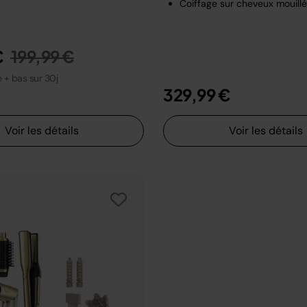
Coiffage sur cheveux mouill
Prix réduit de
au
€
199,99 €
le + bas sur 30j
329,99 €
Voir les détails
Voir les détails