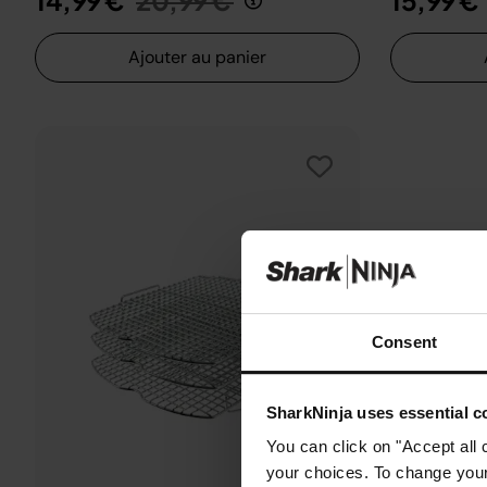
14,99 €
20,99 €
15,99 €
Ajouter au panier
Consent
SharkNinja uses essential co
You can click on "Accept all 
your choices. To change your 