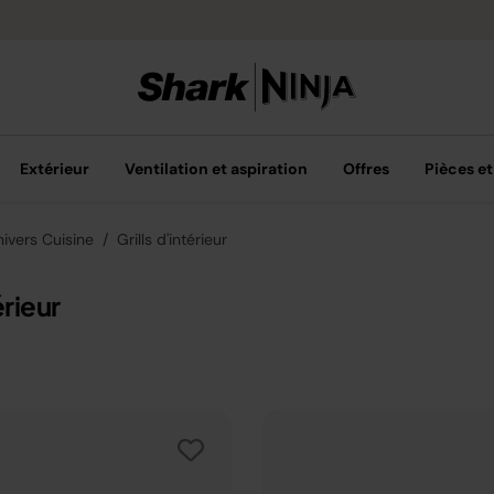
Livraison grat
Extérieur
Ventilation et aspiration
Offres
Pièces et
nivers Cuisine
Grills d'intérieur
érieur