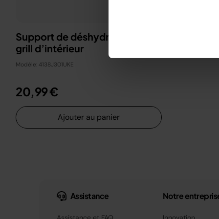
Support de déshydration pour
grill d’intérieur
Modèle: 4138J301UKE
20,99 €
Ajouter au panier
Assistance
Notre entrepris
Assistance et FAQ
Innovation