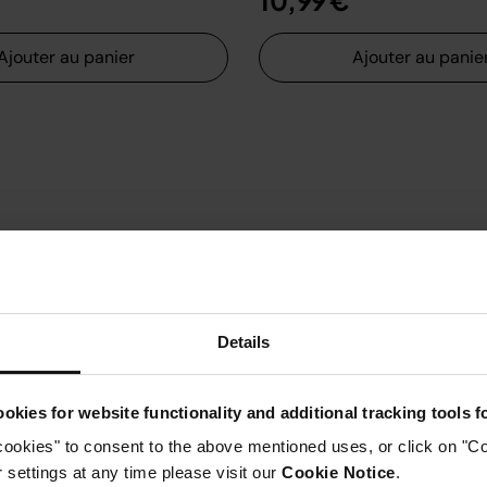
10,99 €
Ajouter au panier
Ajouter au panie
Details
okies for website functionality and additional tracking tools 
cookies" to consent to the above mentioned uses, or click on "Co
settings at any time please visit our
Cookie Notice
.