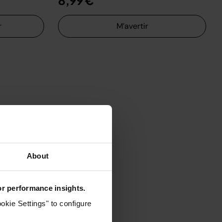
8,99 €
r
M’avertir
About
for performance insights.
okie Settings" to configure