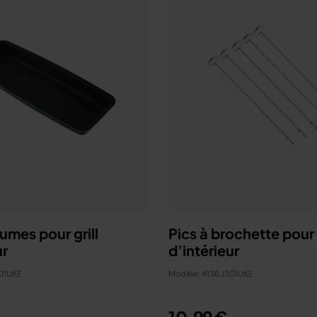
gumes pour grill
Pics à brochette pour g
ur
d’intérieur
01UKE
Modèle: 4136J301UKE