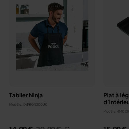
Tablier Ninja
Plat à lé
d’intérie
Modèle: XAPRON300UK
Modèle: 4140J3
Prix réduit de
au