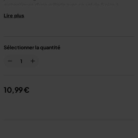
authentiques d’une grillade avec ce set de 5 pics à
brochette en inox.
Lire plus
Set de 5 pics à brochette 18 cm.
Compatible avec
: AG301EU, AG551EU, AG651EU,
GR101EU.
Sélectionner la quantité
10,99 €