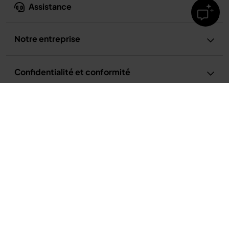
Assistance
Notre entreprise
Confidentialité et conformité
Conditions d’utilisation
Conditions d’utilisation de la recette
Politique de confidentialité
Avis relatif à la publicité et aux cookies
Accessibilité