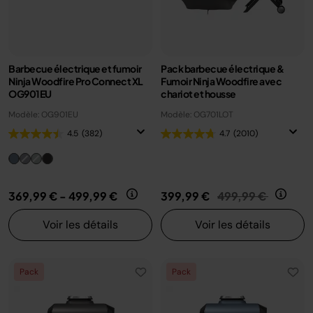
Barbecue électrique et fumoir
Pack barbecue électrique &
Ninja Woodfire Pro Connect XL
Fumoir Ninja Woodfire avec
OG901EU
chariot et housse
Modèle: OG901EU
Modèle: OG701LOT
4.5
(382)
4.7
(2010)
Prix réduit de
au
369,99 €
-
499,99 €
399,99 €
499,99 €
Voir les détails
Voir les détails
Pack
Pack