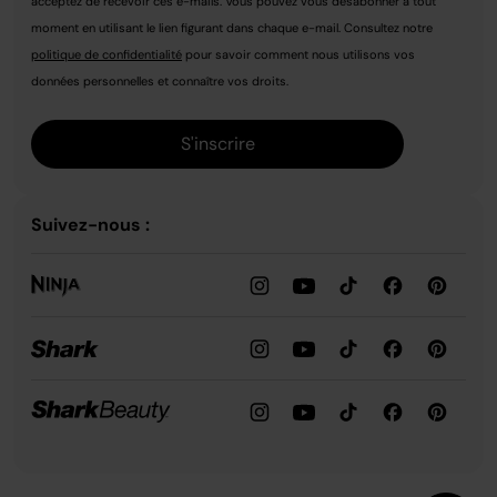
acceptez de recevoir ces e-mails. Vous pouvez vous désabonner à tout
conviviale.
Pensés pour s’adapter à votre style de vie, les
moment en utilisant le lien figurant dans chaque e-mail. Consultez notre
barbecues Ninja allient design moderne, simplicité
politique de confidentialité
pour savoir comment nous utilisons vos
d’utilisation et performances élevées. Découvrez
données personnelles et connaître vos droits.
une nouvelle façon de cuisiner en extérieur et
créez des moments gourmands inoubliables avec
S'inscrire
un barbecue qui répond à toutes vos envies.
Suivez-nous :