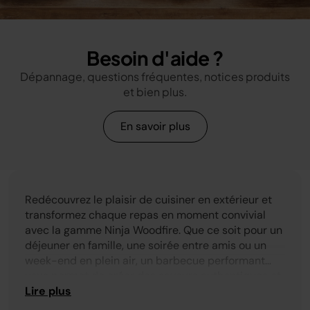
Besoin d'aide ?
Dépannage, questions fréquentes, notices produits
et bien plus.
En savoir plus
Redécouvrez le plaisir de cuisiner en extérieur et
transformez chaque repas en moment convivial
avec la gamme Ninja Woodfire. Que ce soit pour un
déjeuner en famille, une soirée entre amis ou un
week-end en plein air, un barbecue performant
vous permet de créer des saveurs authentiques et
Grâce à la technologie Woodfire, chaque barbecue
généreuses, directement chez vous.
Lire plus
fumoir combine puissance et polyvalence pour