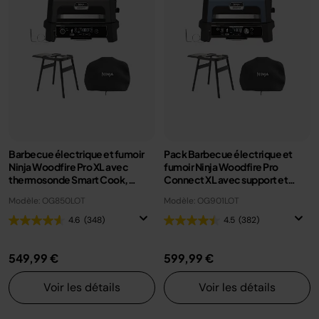
Barbecue électrique et fumoir
Pack Barbecue électrique et
Ninja Woodfire Pro XL avec
fumoir Ninja Woodfire Pro
thermosonde Smart Cook,
Connect XL avec support et
support et housse
housse
Modèle: OG850LOT
Modèle: OG901LOT
4.6
(348)
4.5
(382)
549,99 €
599,99 €
Voir les détails
Voir les détails