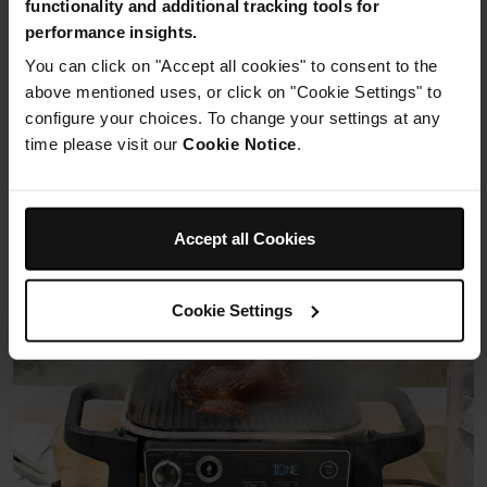
functionality and additional tracking tools for
Qu'est-ce que la
performance insights.
technologie Ninja Woodfire
You can click on "Accept all cookies" to consent to the
?
above mentioned uses, or click on "Cookie Settings" to
configure your choices. To change your settings at any
time please visit our
Cookie Notice
.
Accept all Cookies
Cookie Settings