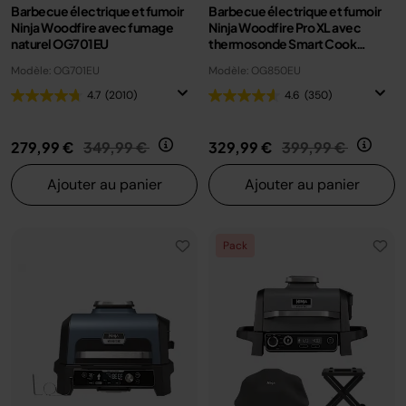
Barbecue électrique et fumoir
Barbecue électrique et fumoir
Ninja Woodfire avec fumage
Ninja Woodfire Pro XL avec
naturel OG701EU
thermosonde Smart Cook
OG850EU
Modèle: OG701EU
Modèle: OG850EU
4.7
(2010)
4.6
(350)
Prix réduit de
au
Prix réduit de
au
279,99 €
349,99 €
329,99 €
399,99 €
Ajouter au panier
Ajouter au panier
Pack