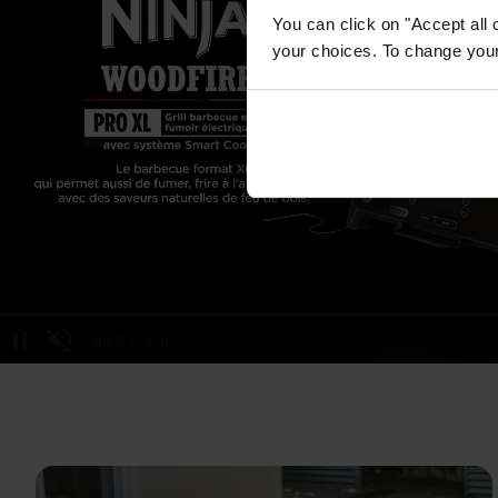
You can click on "Accept all 
your choices. To change your 
Loaded
:
100.00%
/
Unmute