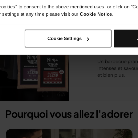
Plus gran
cookies" to consent to the above mentioned uses, or click on "Co
settings at any time please visit our
Cookie Notice
.
mêmes s
authenti
Cookie Settings
Bien plus qu’un 
expérience culina
Un b
arbecue gran
intenses et savour
et bien plus.
Pourquoi vous allez l'adorer