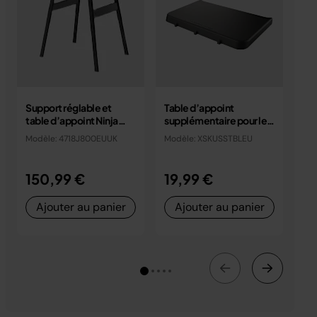
Support réglable et
Table d’appoint
Bac
table d’appoint Ninja
supplémentaire pour le
gr
Woodfire
four d’extérieur Ninja
éle
Modèle: 4718J800EUUK
Modèle: XSKUSSTBLEU
Mo
Woodfire
Nin
150,99 €
19,99 €
9
Ajouter au panier
Ajouter au panier