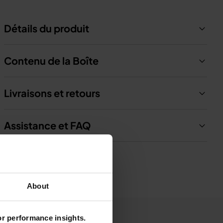
Détails du produit
Contenu de la Boîte
Livraisons et retours
Assistance et FAQ
About
for performance insights.