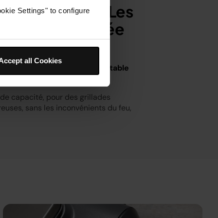
d. Plus précis. Les
okie Settings" to configure
aveurs de fumée
ques.
Accept all Cookies
barbecue électrique, une véritable
ire en plein air.
de capacité, pour des grillades
euses, sans les inconvénients du feu,