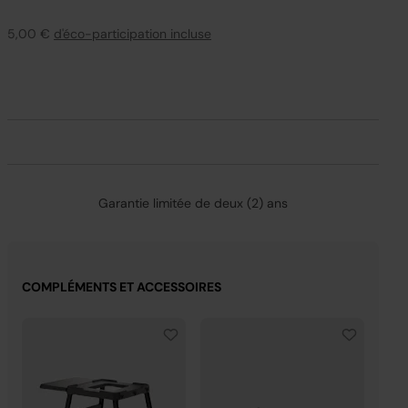
Faites des grillades où que vous soyez
:
convient pour les jardins, les terrasses, les
5,00 €
d'éco-participation incluse
campings, les balcons
Résistant aux intempéries
: pour un stockage et
une utilisation en extérieur tout au long de l’année
Inclus
: 2 sachets de granulés Woodfire, un panier
Crousti et un livret de recettes
* Par rapport à la gamme OG700
Garantie limitée de deux (2) ans
COMPLÉMENTS ET ACCESSOIRES