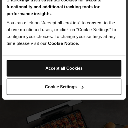
functionality and additional tracking tools for
performance insights.
Puis-je utiliser du papier aluminium sous le
You can click on "Accept all cookies" to consent to the
grill ?
above mentioned uses, or click on "Cookie Settings" to
configure your choices. To change your settings at any
time please visit our
Cookie Notice
.
La cuisson au grill est-elle saine ?
Qu’est-ce qu’un grill Ninja ?
Accept all Cookies
Cookie Settings