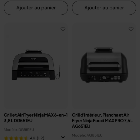
Ajouter au panier
Ajouter au panier
Grill et Air Fryer Ninja MAX 6-en-1
Grill d'intérieur, Plancha et Air
3,8 L DG551EU
Fryer Ninja Foodi MAX PRO 7,6 L
AG651EU
Modèle: DG551EU
Modèle: AG651EU
4.6
(112)