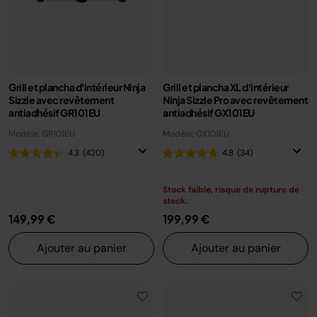
Grill et plancha d'intérieur Ninja
Grill et plancha XL d'intérieur
Sizzle avec revêtement
Ninja Sizzle Pro avec revêtement
antiadhésif GR101EU
antiadhésif GX101EU
Modèle: GR101EU
Modèle: GX101EU
4.3
(420)
4.8
(34)
Stock faible, risque de rupture de
stock.
149,99 €
199,99 €
Ajouter au panier
Ajouter au panier