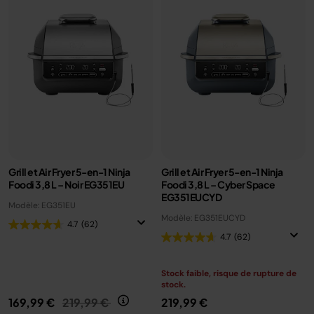
Grill et Air Fryer 5-en-1 Ninja
Grill et Air Fryer 5-en-1 Ninja
Foodi 3,8 L – Noir EG351EU
Foodi 3,8 L – Cyber Space
EG351EUCYD
Modèle: EG351EU
Modèle: EG351EUCYD
4.7
(62)
4.7
(62)
Stock faible, risque de rupture de
stock.
Prix réduit de
au
169,99 €
219,99 €
219,99 €