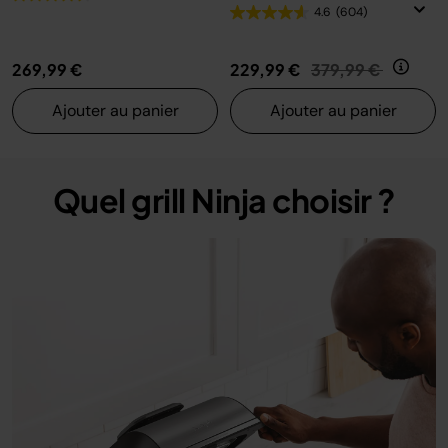
4.6
(604)
Prix réduit de
au
269,99 €
229,99 €
379,99 €
Ajouter au panier
Ajouter au panier
Quel grill Ninja choisir ?