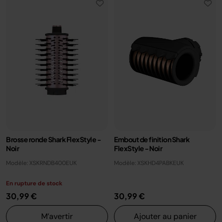
Brosse ronde Shark FlexStyle -
Embout de finition Shark
Noir
FlexStyle - Noir
Modèle: XSKRNDB400EUK
Modèle: XSKHD4PABKEUK
En rupture de stock
30,99 €
30,99 €
M’avertir
Ajouter au panier