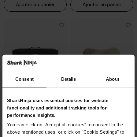
Ajouter au panier
Ajouter au panier
Consent
Details
About
SharkNinja uses essential cookies for website
functionality and additional tracking tools for
Coffret de rangement Shark
Embout de finition Shark Glam
FlexStyle
performance insights.
Modèle: XSKHD60FPUK
Modèle: 5315FC400EUUK
You can click on "Accept all cookies" to consent to the
above mentioned uses, or click on "Cookie Settings" to
30,99 €
29,99 €