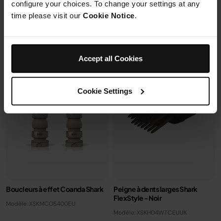
configure your choices. To change your settings at any
time please visit our
Cookie Notice
.
Ajouter au panier
Ajouter au panier
Accept all Cookies
Cookie Settings
Boucleurs à effet Coanda Shark
Peigne à dents larges Shark
FlexStyle - Noir
Modèle: XSKMCOS400EU
Modèle: XSKHD4WTCEUUK