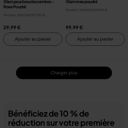
Glam pour boucles serrées -
Glam rose poudré
Rose Poudré
Modèle: XSKHD60MSPKUK
Modèle: XSKHD60NCPKUK
29,99 €
99,99 €
Ajouter au panier
Ajouter au panier
Charger
Charger plus
Bénéficiez de 10 % de
réduction sur votre première