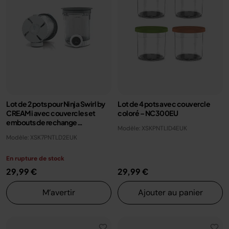
Lot de 2 pots pour Ninja Swirl by
Lot de 4 pots avec couvercle
CREAMi avec couvercles et
coloré – NC300EU
embouts de rechange
Modèle: XSKPNTLID4EUK
XSK7PNTLD2EUK
Modèle: XSK7PNTLD2EUK
En rupture de stock
29,99 €
29,99 €
M’avertir
Ajouter au panier