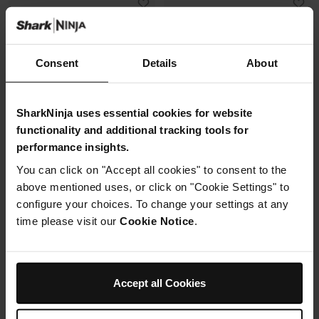
Consent
Details
About
SharkNinja uses essential cookies for website
functionality and additional tracking tools for
performance insights.
You can click on "Accept all cookies" to consent to the
above mentioned uses, or click on "Cookie Settings" to
Lot de 4 pots – NC300EU
Lot de 2 pots avec couvercles -
configure your choices. To change your settings at any
NC501EU
Modèle: XSK4PINTEUUK
time please visit our
Cookie Notice
.
Modèle: XSKPNTLD2EUUK
En rupture de stock
En rupture de stock
30,99 €
20,99 €
Accept all Cookies
M’avertir
M’avertir