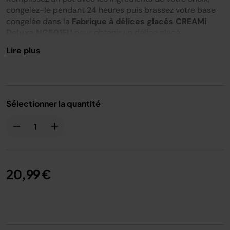
congelez-le pendant 24 heures puis brassez votre base
congelée dans la
Fabrique à délices glacés CREAMi
Deluxe NC501EU
pour obtenir un délice glacé
parfaitement onctueux en seulement quelques minutes.
Lire plus
Dégustez tout de suite votre préparation ou conservez-la
au congélateur pour plus tard.
Avec ce
lot de 2 pots supplémentaires
, vous pourrez
Sélectionner la quantité
préparer plus de parfums à la fois pour varier les plaisirs.
Couvercles inclus.
Compatible avec
: NC501EU.
20,99 €