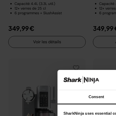
Capacité 4.4L (3.3L util.)
Capacité 4
12+ verres de 25 cl
12+ verres
6 programmes + SlushAssist
6 program
349,99 €
349,99 
Voir les détails
Consent
SharkNinja uses essential co