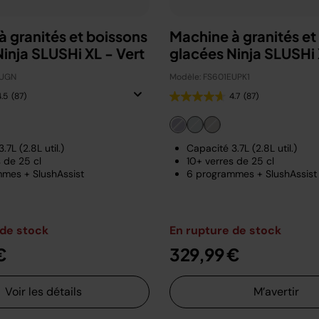
 granités et boissons
Machine à granités et
inja SLUSHi XL - Vert
glacées Ninja SLUSHi X
EUGN
Modèle: FS601EUPK1
4.5
(87)
4.7
(87)
.7L (2.8L util.)
Capacité 3.7L (2.8L util.)
 de 25 cl
10+ verres de 25 cl
mes + SlushAssist
6 programmes + SlushAssist
 de stock
En rupture de stock
€
329,99 €
Voir les détails
M’avertir