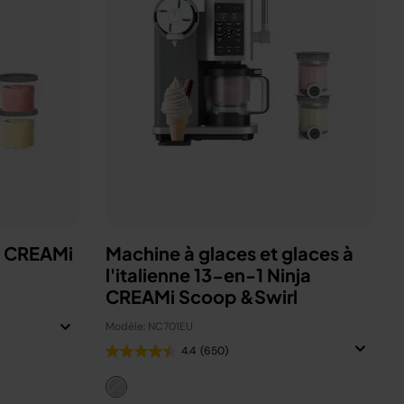
a CREAMi
Machine à glaces et glaces à
l'italienne 13-en-1 Ninja
CREAMi Scoop &Swirl
Modèle: NC701EU
4.4
(650)