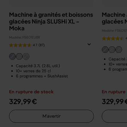
Machine à granités et boissons
Machine à
glacées Ninja SLUSHi XL -
glacées N
Moka
Modèle: FS601
Modèle: FS601EUBR
4.7
(87)
Capacité 3
10+ verres
Capacité 3.7L (2.8L util.)
6 program
10+ verres de 25 cl
6 programmes + SlushAssist
En rupture de stock
En rupture
329,99 €
329,99 
M’avertir