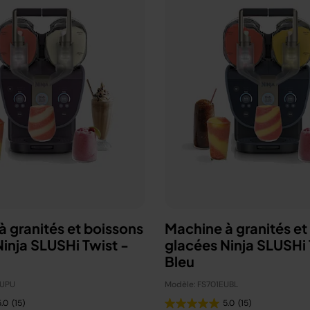
 granités et boissons
Machine à granités et
inja SLUSHi Twist -
glacées Ninja SLUSHi 
Bleu
EUPU
Modèle: FS701EUBL
5.0
(15)
5.0
(15)