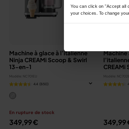
You can click on "Accept all 
your choices. To change your 
Machine à glace à l’italienne
Machine à
Ninja CREAMi Scoop & Swirl​
l’italien
13-en-1
CREAMi S
Modèle: NC701EU
Modèle: NC702
4.4
(650)
En rupture de stock
349,99 €
349,99 