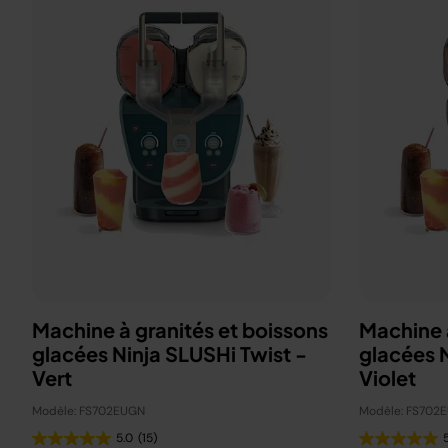
Machine à granités et boissons
Machine à
glacées Ninja SLUSHi Twist -
glacées N
Vert
Violet
Modèle: FS702EUGN
Modèle: FS702
5.0
(15)