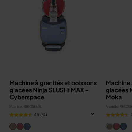
Machine à granités et boissons
Machine à
glacées Ninja SLUSHi MAX -
glacées 
Cyberspace
Moka
Modèle: FS605EUBL
Modèle: FS605
4.5
(87)