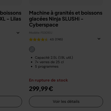
 boissons
Machine à granités et boissons
L - Lilas
glacées Ninja SLUSHi -
Cyberspace
Modèle: FS301EU
4.5
(1745)
Capacité 2.5L (1.9L util.)
7+ verres de 25 cl
5 programmes
En rupture de stock
299,99 €
Voir les détails