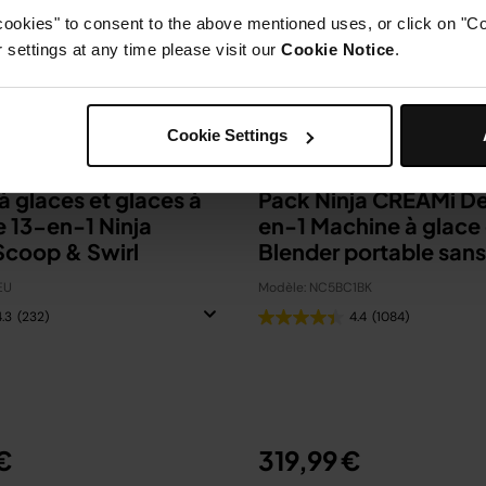
cookies" to consent to the above mentioned uses, or click on "Co
settings at any time please visit our
Cookie Notice
.
Cookie Settings
 glaces et glaces à
Pack Ninja CREAMi De
ne 13-en-1 Ninja
en-1 Machine à glace 
coop & Swirl
Blender portable sans 
Blast
EU
Modèle: NC5BC1BK
4.3
(232)
4.4
(1084)
€
319,99 €