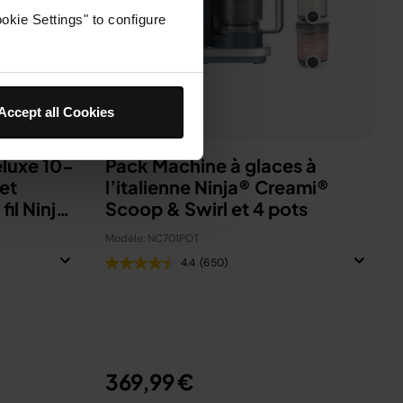
okie Settings" to configure
Accept all Cookies
luxe 10-
Pack Machine à glaces à
et
l’italienne Ninja® Creami®
fil Ninja
Scoop & Swirl​ et 4 pots
Modèle: NC701POT
4.4
(650)
369,99 €