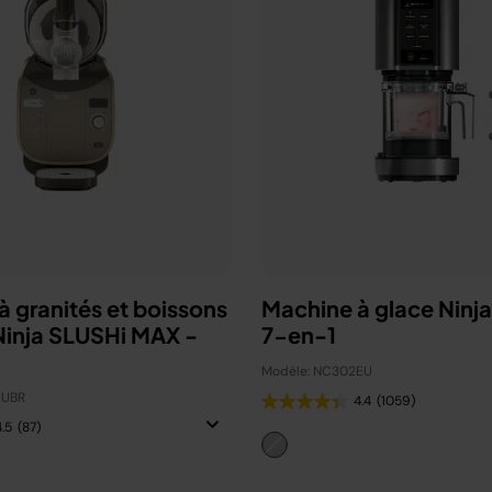
 granités et boissons
Machine à glace Ninj
Ninja SLUSHi MAX -
7-en-1
Modèle: NC302EU
EUBR
4.4
(1059)
4.5
(87)