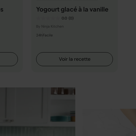
es
Yogourt glacé à la vanille
0.0
(0)
By Ninja Kitchen
24h
Facile
Voir la recette