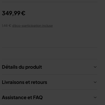
* Avec des cornets à fond plat.
349,99 €
** Par portion de 120 ml, parmi les 8 recettes
CreamiFit comprises.
1,46 €
d'éco-participation incluse
Détails du produit
Livraisons et retours
Assistance et FAQ