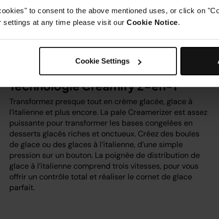
cookies" to consent to the above mentioned uses, or click on "Co
settings at any time please visit our
Cookie Notice
.
Cookie Settings
Technologie Creamify 2-en-1
Transformez presque tout en crème glacée, glace à
l’italienne et plus encore. La pale Creamerizer est assez
puissante pour transformer les bases congelées en
desserts glacés riches et onctueux. Créez des boules
de glace ou des glaces à l’italienne, d’une simple
pression sur un bouton. La poignée de distribution de
glace à l’italienne comprend trois vitesses, pour vous
offrir un contrôle total et réaliser le cornet de glace
parfait.