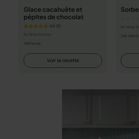
Glace cacahuète et
Sorbet
pépites de chocolat
5.0
(1)
By Ninja K
By Ninja Kitchen
24h 05m
F
24h
Facile
Voir la recette