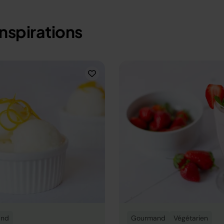
inspirations
and
Gourmand
Végétarien