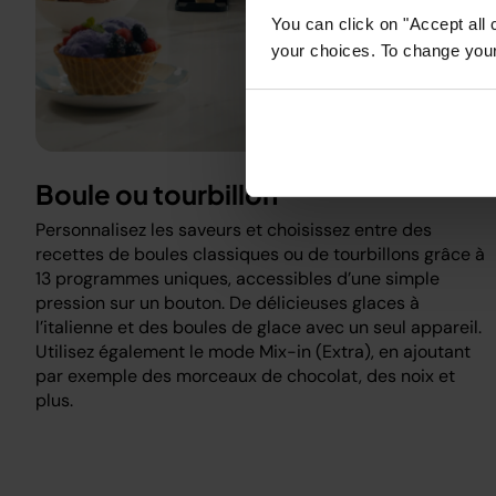
You can click on "Accept all 
your choices. To change your 
Boule ou tourbillon
Personnalisez les saveurs et choisissez entre des
recettes de boules classiques ou de tourbillons grâce à
13 programmes uniques, accessibles d’une simple
pression sur un bouton. De délicieuses glaces à
l’italienne et des boules de glace avec un seul appareil.
Utilisez également le mode Mix-in (Extra), en ajoutant
par exemple des morceaux de chocolat, des noix et
plus.