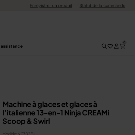
s jusqu'à 30 jours après l'achat
Enregistrer un produit
Statut de la commande
0
 assistance
Machine à glaces et glaces à
l’italienne 13-en-1 Ninja CREAMi
Scoop & Swirl
Modèle: NC702EU