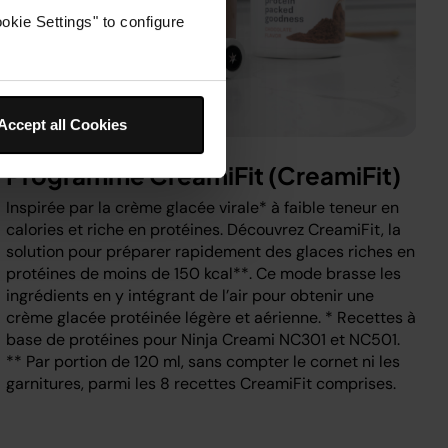
okie Settings" to configure
Accept all Cookies
Programme CreamiFit (CreamiFit)
Inspirée par la crème glacée virale* à faible teneur en
calories et riche en protéines. Découvrez CreamiFit, la
solution pour préparer rapidement des glaces riches en
protéines de moins de 150 kcal**. Ce mode brasse les
ingrédients en y intégrant de l’air pour obtenir une
crème glacée protéinée légère et aérienne. * Recettes à
base de protéines pour Ninja Creami NC301 et NC501.
** Par portion de 120 ml, sans compter le cornet ni les
garnitures, parmi les 8 recettes CreamiFit comprises.