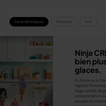
Caractéristiques
Recettes
Avis
Ninja CR
bien plu
glaces.
En boule ou à l’ita
végétal. Protéines
large variété de g
consommation ou r
pas par où commen