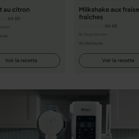
 au citron
Milkshake aux frais
fraîches
0.0
(0)
0.0
(0)
itchen
By Ninja Kitchen
acile
0h 05m
Facile
Voir la recette
Voir la recette