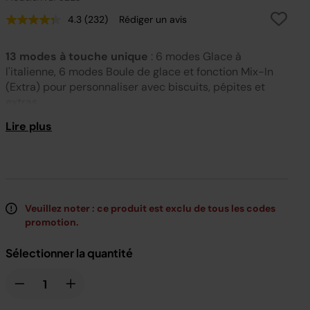
4.3
(232)
Rédiger un avis
Lire
232
avis.
13 modes à touche unique
: 6 modes Glace à
Lien
sur
l'italienne, 6 modes Boule de glace et fonction Mix-In
la
(Extra) pour personnaliser avec biscuits, pépites et
même
page.
extras
Lire plus
Transformez presque n'importe quel ingrédient
:
fruits, yaourts, laits végétaux… Si vous pouvez le
congeler, vous pouvez en faire une glace
Pale à toppings incluse
: creusez un espace au cœur
de votre glace pour y glisser vos extras préférés
Veuillez noter : ce produit est exclu de tous les codes
promotion.
Jusqu'à 4 cornets par pot*
: des glaces pour toute la
famille, dont un mode CreamiFit à moins de 150 kcal**
Sélectionner la quantité
Simple à utiliser et facile à nettoyer
: congelez 24h,
brassez et dégustez — toutes les pièces amovibles
passent au lave-vaisselle