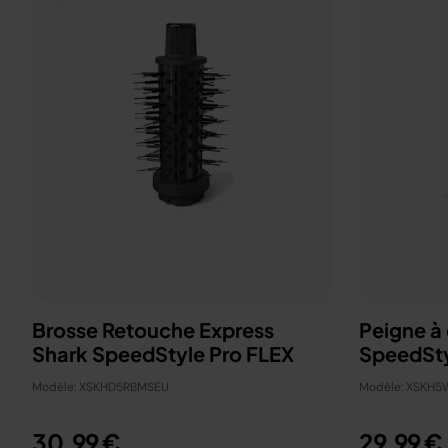
Brosse Retouche Express
Peigne à 
Shark SpeedStyle Pro FLEX
SpeedSty
Modèle: XSKHD5RBMSEU
Modèle: XSKH
30,99 €
29,99 €