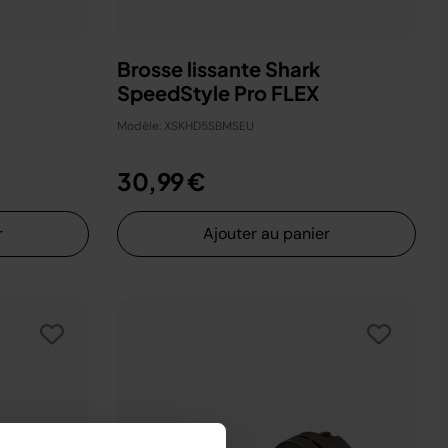
Brosse lissante Shark
SpeedStyle Pro FLEX
Modèle: XSKHD5SBMSEU
30,99 €
r
Ajouter au panier