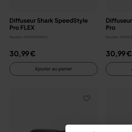
Diffuseur Shark SpeedStyle
Diffuseu
Pro FLEX
Pro
Modèle: XSKHD5DMSEU
Modèle: 4904L
30,99 €
30,99 €
Ajouter au panier