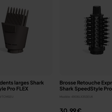
dents larges Shark
Brosse Retouche Exp
le Pro FLEX
Shark SpeedStyle Pro
5WTCMSEU
Modèle: 4906LX353EUK
30,99 €