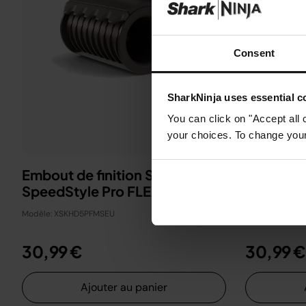
Consent
SharkNinja uses essential co
You can click on "Accept all 
your choices. To change your 
Embout de finition Shark
Peigne à 
SpeedStyle Pro FLEX
SpeedSty
Modèle: XSKHD5PFMSEU
Modèle: 4905L
30,99 €
30,99 €
Ajouter au panier