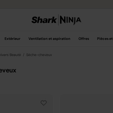
Options de pai
Extérieur
Ventilation et aspiration
Offres
Pièces et
nivers Beauté
Sèche-cheveux
heveux