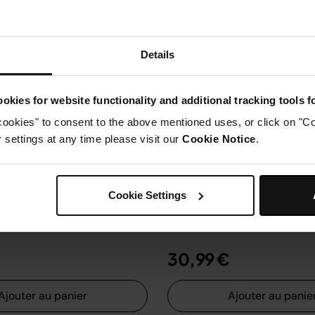
Details
okies for website functionality and additional tracking tools 
cookies" to consent to the above mentioned uses, or click on "Co
settings at any time please visit our
Cookie Notice
.
dents larges Shark
Embout de finition Sh
le Pro
SpeedStyle Pro
Cookie Settings
X353EUK
Modèle: 4903LX353EUK
30,99 €
Ajouter au panier
Ajouter au panie