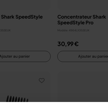
r Shark SpeedStyle
Concentrateur Shark
SpeedStyle Pro
X353EUK
Modèle: 4964LX353EUK
30,99 €
Ajouter au panier
Ajouter au panie