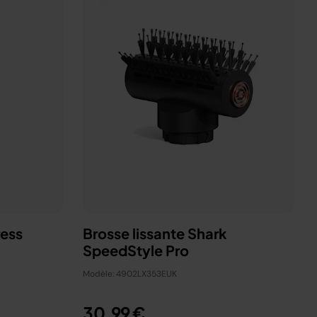
ress
Brosse lissante Shark
SpeedStyle Pro
Modèle: 4902LX353EUK
30,99 €