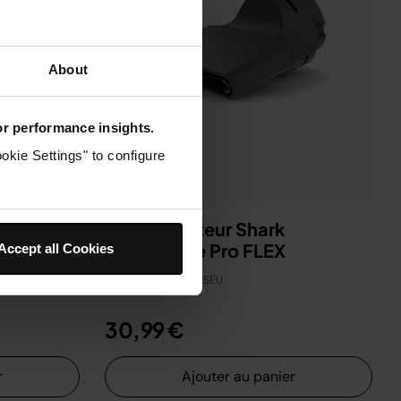
About
for performance insights.
okie Settings" to configure
ark
Concentrateur Shark
SpeedStyle Pro FLEX
Accept all Cookies
Modèle: XSKHD5CMSEU
30,99 €
r
Ajouter au panier