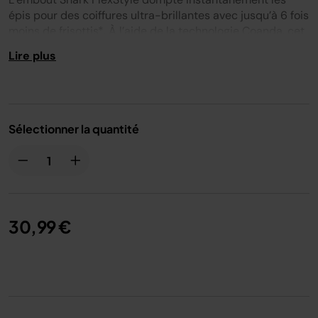
épis pour des coiffures ultra-brillantes avec jusqu’à 6 fois
moins de frisottis*. À l’aide de la technologie Coanda, cet
accessoire de coiffage innovant utilise deux flux d’air
Lire plus
puissants pour attirer les cheveux et dompter les frisottis
et les épis, pour un fini lisse et brillant.
Compatible avec
:
HD752EU
,
HD731EU
et
HD700EU
.
Sélectionner la quantité
30,99 €