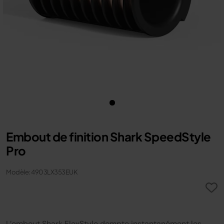
Embout de finition Shark SpeedStyle
Pro
Modèle: 4903LX353EUK
L’embout Shark FlexStyle dompte instantanément les