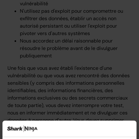
vulnérabilité
N'utilisez pas d'exploit pour compromettre ou
exfiltrer des données, établir un accès non
autorisé persistant ou utiliser l'exploit pour
pivoter vers d'autres systèmes
Nous accordez un délai raisonnable pour
résoudre le problème avant de le divulguer
publiquement
Une fois que vous avez établi l'existence d'une
vulnérabilité ou que vous avez rencontré des données
sensibles (y compris des informations personnelles
identifiables, des informations financières, des
informations exclusives ou des secrets commerciaux
de toute partie), vous devez interrompre votre test,
nous en informer immédiatement et ne divulguer ces
données à personne d'autre. Vous devez supprimer
définitivement ou détruire toutes ces données
sensibles en votre possession dès que possible après