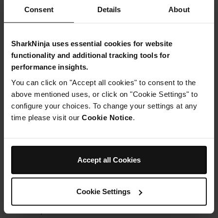
avoir averti SharkNinja, et certifier cette destruction
Consent
Details
About
sur demande. Vous acceptez de garder confidentiels
tous les détails de toute vulnérabilité découverte
jusqu’à ce que SharkNinja ait confirmé que la
SharkNinja uses essential cookies for website
vulnérabilité a été corrigée ou ait autorisé la
functionality and additional tracking tools for
divulgation publique par écrit
performance insights.
Signaler une vulnérabilité
You can click on "Accept all cookies" to consent to the
above mentioned uses, or click on "Cookie Settings" to
Veuillez envoyer un e-
configure your choices. To change your settings at any
mail
privacy@sharkninja.com
pour signaler une
time please visit our
Cookie Notice
.
vulnérabilité. Afin de nous aider à trier et à
hiérarchiser les signalements, nous vous
recommandons d’inclure les éléments suivants dans
votre rapport :
Accept all Cookies
Date à laquelle la vulnérabilité ou le problème a
été identifié
Cookie Settings
Description du système ou du produit pour
lequel la vulnérabilité a été découverte