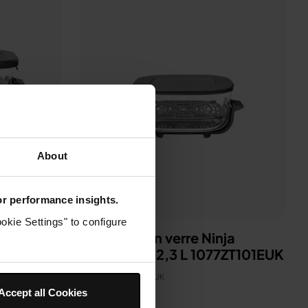
About
for performance insights.
okie Settings" to configure
CRISPi en
Récipient en verre Ninja
CleanCrisp 2,3 L 1077ZT101EUK
es
Modèle: 1077ZT101EUK
 2)
Accept all Cookies