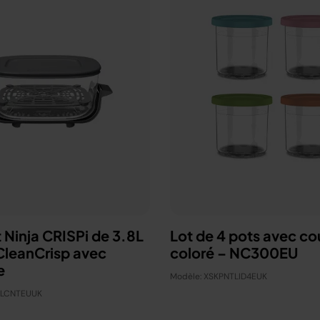
 Ninja CRISPi de 3.8L
Lot de 4 pots avec co
 CleanCrisp avec
coloré – NC300EU
e
Modèle: XSKPNTLID4EUK
PLCNTEUUK