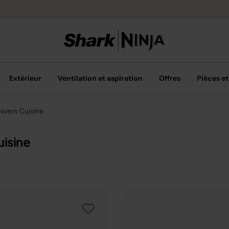
Options de pai
Extérieur
Ventilation et aspiration
Offres
Pièces et
nivers Cuisine
uisine