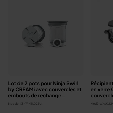
Lot de 2 pots pour Ninja Swirl
Récipient
by CREAMi avec couvercles et
en verre
embouts de rechange
couvercl
XSK7PNTLD2EUK
Modèle: XSK7PNTLD2EUK
Modèle: XSKLD