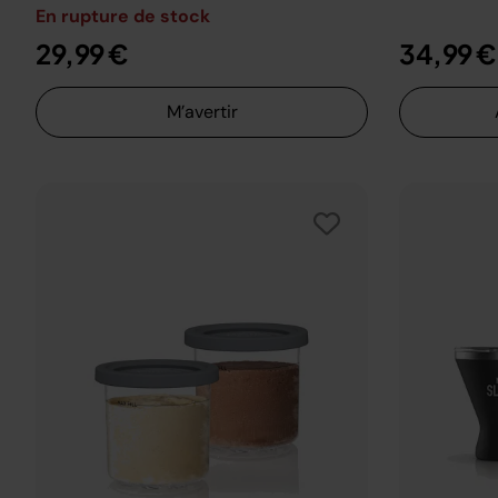
En rupture de stock
29,99 €
34,99 €
M’avertir