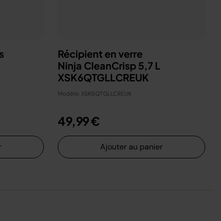
s
Récipient en verre
Ninja CleanCrisp 5,7 L
XSK6QTGLLCREUK
Modèle: XSK6QTGLLCREUK
49,99 €
r
Ajouter au panier