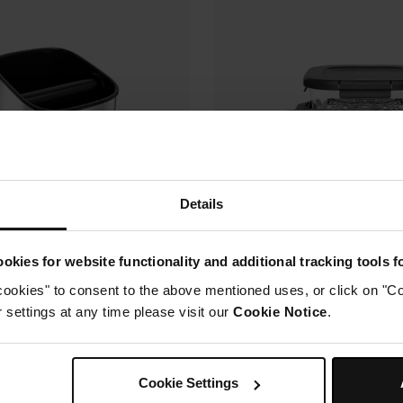
Details
okies for website functionality and additional tracking tools 
cookies" to consent to the above mentioned uses, or click on "Co
marc
Récipients 1.4L Ninja 
settings at any time please visit our
Cookie Notice
.
verre CleanCrisp avec
CKBXEUK
couvercles hermétiqu
vérrouillables (lot de
Cookie Settings
Modèle: XSKLIDPLT2EUUK