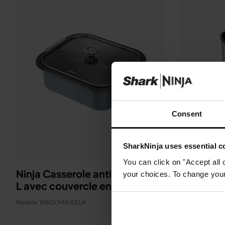
Consent
SharkNinja uses essential co
You can click on "Accept all 
Ninja Casserole antiadhésive 4
Boite à 
your choices. To change your 
L avec couvercle en verre
Modèle: XSKKN
Modèle: XSKDOVNLIDEUK