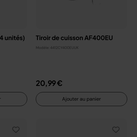
4 unités)
Tiroir de cuisson AF400EU
Modèle: 4412CY400EUUK
20,99 €
r
Ajouter au panier