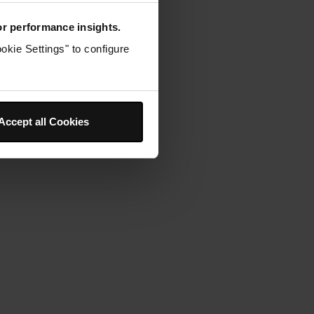
for performance insights.
okie Settings" to configure
ons sur votre
n vous aide !
Accept all Cookies
 fréquentes, notices produits