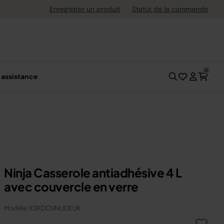
uite dès 40 € d'achat
Enregistrer un produit
Statut de la commande
0
 assistance
Ninja Casserole antiadhésive 4 L
avec couvercle en verre
Modèle: XSKDOVNLIDEUK