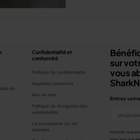
Bénéfic
e
Confidentialité et
conformité
sur vo
vous a
Politique de confidentialité
SharkNi
Appareils connectés
alité du
Avis de tiers
Entrez votr
Politique de divulgation des
vulnérabilités
Loi européenne sur les
données
Inscrivez-vous pou
Ninja, ainsi que de