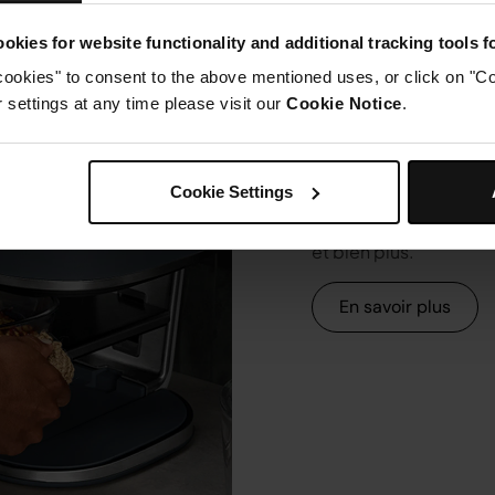
okies for website functionality and additional tracking tools 
cookies" to consent to the above mentioned uses, or click on "Co
settings at any time please visit our
Cookie Notice
.
Des questi
produit ? O
Cookie Settings
Dépannage, questions
et bien plus.
En savoir plus