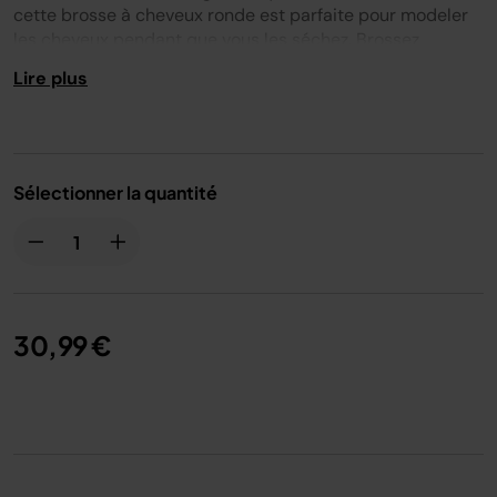
cette brosse à cheveux ronde est parfaite pour modeler
les cheveux pendant que vous les séchez. Brossez
facilement les cheveux mouillés, secs ou coiffés.
Lire plus
Idéal pour
: cheveux lisses, ondulés, bouclés et frisés.
Compatible avec
:
HD446EU
,
HD426EU
,
HD446JBEU
.
Sélectionner la quantité
30,99 €