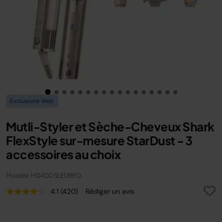
Exclusivité Web
Mutli-Styler et Sèche-Cheveux Shark
FlexStyle sur-mesure StarDust - 3
accessoires au choix
Modèle: HD400SLEUBYO
4.1
(420)
Rédiger un avis
Lire
420
avis.
Lien