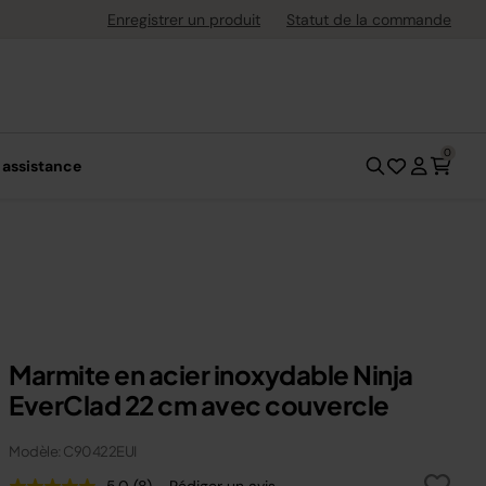
hat
Enregistrer un produit
Statut de la commande
0
 assistance
Marmite en acier inoxydable Ninja
EverClad 22 cm avec couvercle
Modèle: C90422EUI