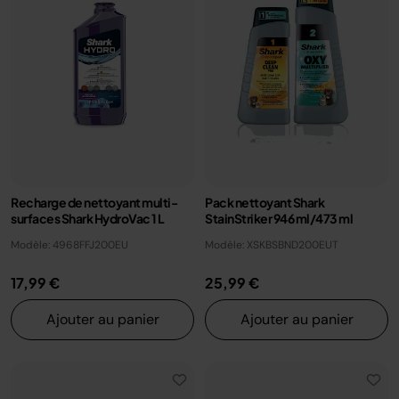
Recharge de nettoyant multi-
Pack nettoyant Shark
surfaces Shark HydroVac 1 L
StainStriker 946 ml/473 ml
Modèle: 4968FFJ200EU
Modèle: XSKBSBND200EUT
17,99 €
25,99 €
Ajouter au panier
Ajouter au panier