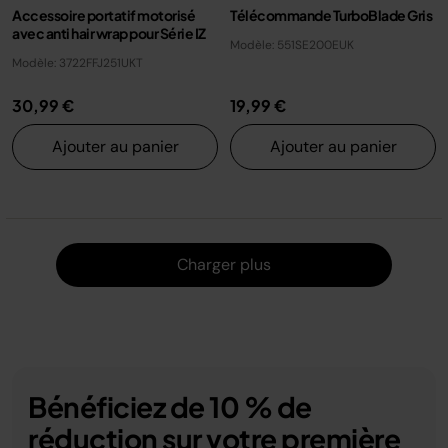
Accessoire portatif motorisé
Télécommande TurboBlade Gris
avec anti hair wrap pour Série IZ
Modèle: 551SE200EUK
Modèle: 3722FFJ251UKT
30,99 €
19,99 €
Ajouter au panier
Ajouter au panier
Charger
Charger plus
Bénéficiez de 10 % de
réduction sur votre première