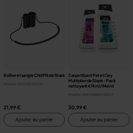
Boîtier et sangle ChillPill de Shark
CarpetXpert Pet et Oxy
Multiplier de Shark - Pack
Modèle: FA02XSLVEUUK
nettoyant 474 ml/946 ml
Modèle: XSKCMBND250EUT
21,99 €
30,99 €
Ajouter au panier
Ajouter au panier