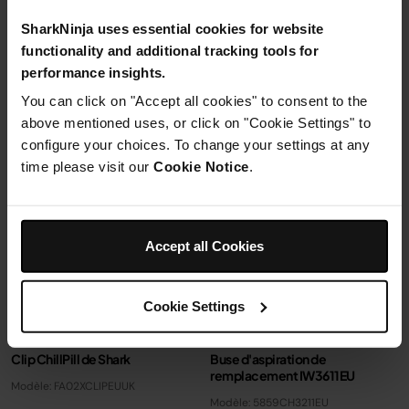
130,99 €
120,99 €
SharkNinja uses essential cookies for website
Ajouter au panier
Ajouter au panier
functionality and additional tracking tools for
performance insights.
You can click on "Accept all cookies" to consent to the
above mentioned uses, or click on "Cookie Settings" to
configure your choices. To change your settings at any
time please visit our
Cookie Notice
.
Accept all Cookies
Cookie Settings
Clip ChillPill de Shark
Buse d'aspiration de
remplacement IW3611EU
Modèle: FA02XCLIPEUUK
Modèle: 5859CH3211EU