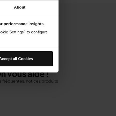
About
for performance insights.
okie Settings" to configure
Accept all Cookies
ons sur votre
n vous aide !
 fréquentes, notices produits