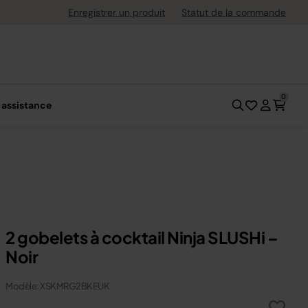
ement flexible avec Klarna
Enregistrer un produit
Statut de la commande
0
 assistance
2 gobelets à cocktail Ninja SLUSHi –
Noir
Modèle: XSKMRG2BKEUK