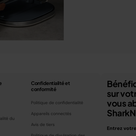
Bénéfic
e
Confidentialité et
conformité
sur vo
vous a
Politique de confidentialité
SharkNi
Appareils connectés
alité du
Avis de tiers
Entrez votr
Politique de divulgation des