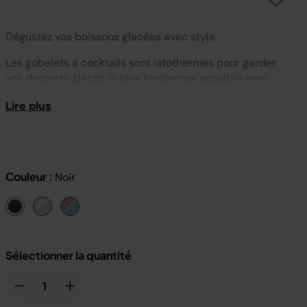
Dégustez vos boissons glacées avec style.
Les gobelets à cocktails sont istothermes pour garder
vos desserts glacés le plus longtemps possible avec
une prise en main confortable même rempli.
Lire plus
L’ensemble comprend : 2 gobelets à cocktail
isothermes avec couvercles.
Dimensions : H : 12,5 x P : 11 cm. Poids : 230 g. Couleur :
noir.
Couleur :
Noir
Sélectionner la quantité