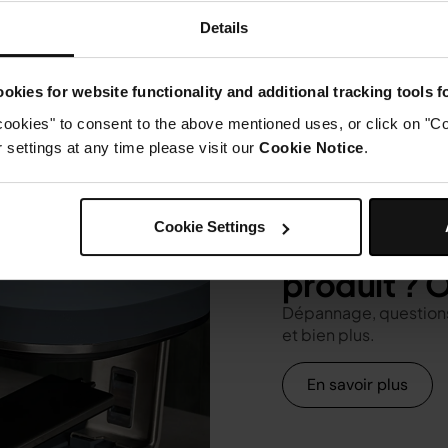
Details
okies for website functionality and additional tracking tools 
cookies" to consent to the above mentioned uses, or click on "Co
settings at any time please visit our
Cookie Notice
.
Cookie Settings
Des questi
produit ? O
Dépannage, questions
et bien plus.
En savoir plus