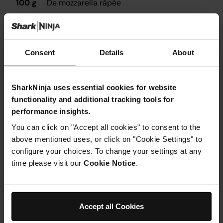
100 g
De mozzarella râpée
Sel et poivre noir moulu, selon les goûts
1 cuillère à soupe
D’eau
Consent
Details
About
SharkNinja uses essential cookies for website
functionality and additional tracking tools for
Instructions
performance insights.
You can click on "Accept all cookies" to consent to the
Étape 1
above mentioned uses, or click on "Cookie Settings" to
Installez la pierre à pizza dans le four et fermez la porte.
Étape 2
configure your choices. To change your settings at any
Appuyez sur MODE jusqu’à ce que PIZZA (PIZZA) soit
time please visit our
Cookie Notice
.
sélectionné, tournez le bouton pour sélectionner
CUSTOM (PERSONNALISÉE), puis réglez la température
sur 200 °C et la durée sur 10 minutes. Appuyez sur
START/STOP (MARCHE/ARRÊT) pour lancer le
Accept all Cookies
préchauffage (il dure environ 10 minutes).
Étape 3