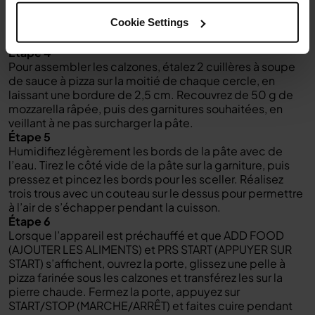
Sur un plan de travail légèrement fariné, étirez la pâte à la
Cookie Settings
main pour former deux cercles de 25 cm de diamètre et
d’une épaisseur d’environ 3 mm.
Étape 4
Pour assembler les calzones, étalez 2 cuillères à soupe
de sauce à pizza sur la moitié de chaque cercle, en
laissant une bordure de 2,5 cm. Recouvrez de 50 g de
mozzarella râpée, puis des garnitures souhaitées, en
veillant à ne pas surcharger la pâte.
Étape 5
Humidifiez légèrement les bords de la pâte avec de
l’eau. Tirez le côté vide de la pâte sur la garniture, puis
pressez et pincez les bords pour les sceller. Réalisez
trois trous avec un couteau sur le dessus pour permettre
à l’air de s’échapper pendant la cuisson.
Étape 6
Lorsque l’appareil est préchauffé et que ADD FOOD
(AJOUTER LES ALIMENTS) et PRS START (APPUYER SUR
START) s’affichent, ouvrez la porte, glissez une pelle à
pizza farinée sous les calzones et transférez les sur la
pierre chaude. Fermez la porte, appuyez sur
START/STOP (MARCHE/ARRÊT) et faites cuire pendant