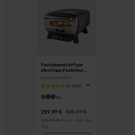
Four à pizza et Air Fryer
électrique d’extérieur
Ninja Artisan - Gris
Modèle: MO201EU
MO201EU
4.7
(228)
+5
Prix réduit de
au
259,99 €
349,99 €
239,99 €
Prix le + bas sur
30j