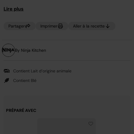
saupoudrez-la de farine pour éviter qu’elle ne colle lors
page.
Lire plus
du transfert de vos calzones sur la pierre.
Partager
Imprimer
Aller à la recette
By Ninja Kitchen
Contient Lait d’origine animale
Contient Blé
PRÉPARÉ AVEC