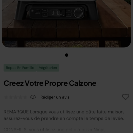
Repas En Famille
Végétarien
Creez Votre Propre Calzone
(0)
Rédiger un avis
Aucune
valeur
de
REMARQUE Lorsque vous utilisez une pâte faite maison,
notation.
Lien
assurez-vous de prendre en compte le temps de levée.
sur
la
CONSEIL Si vous utilisez une pelle à pizza Ninja,
même