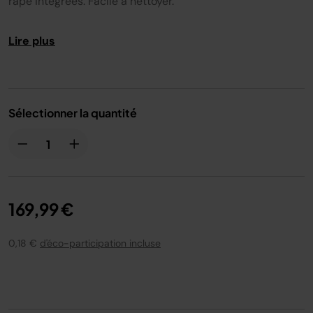
râpe intégrées. Facile à nettoyer.
même
page.
Lire plus
Sélectionner la quantité
169,99 €
0,18 €
d'éco-participation incluse