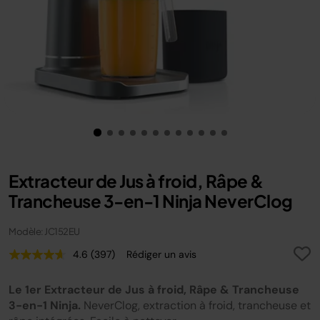
Extracteur de Jus à froid, Râpe &
Trancheuse 3-en-1 Ninja NeverClog
Modèle: JC152EU
4.6
(397)
Rédiger un avis
Lire
397
avis.
Le 1er Extracteur de Jus à froid, Râpe & Trancheuse
Lien
sur
3-en-1 Ninja.
NeverClog, extraction à froid, trancheuse et
la