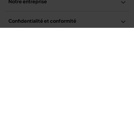
Notre entreprise
Confidentialité et conformité
Extracteur de Jus à froid, Râpe & Trancheuse 3-en-1 Ninja NeverClog
169,99 €
Conditions d’utilisation
Conditions d’utilisation de la recette
Politique de confidentialité
Avis relatif à la publicité et aux cookies
Accessibilité
France