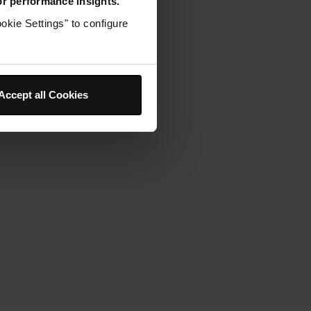
for performance insights.
okie Settings" to configure
ons sur votre
n vous aide !
 fréquentes, notices produits
Accept all Cookies