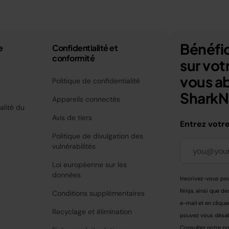
Bénéfic
e
Confidentialité et
conformité
sur vo
vous a
Politique de confidentialité
SharkNi
Appareils connectés
alité du
Avis de tiers
Entrez votr
Politique de divulgation des
vulnérabilités
Loi européenne sur les
données
Inscrivez-vous pou
Ninja, ainsi que de
Conditions supplémentaires
e-mail et en cliqua
Recyclage et élimination
pouvez vous désabo
Consultez notre
po