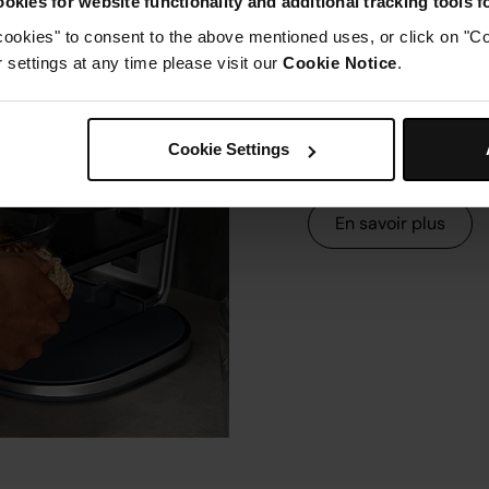
okies for website functionality and additional tracking tools 
cookies" to consent to the above mentioned uses, or click on "Co
Des questi
settings at any time please visit our
Cookie Notice
.
produit ? O
Dépannage, questions
Cookie Settings
et bien plus.
En savoir plus