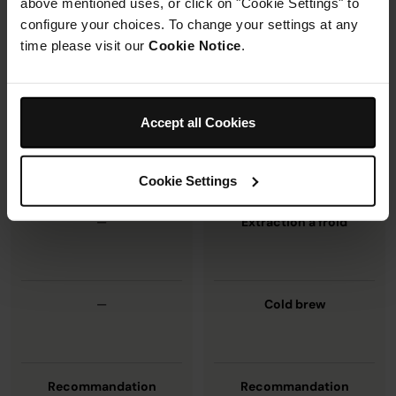
above mentioned uses, or click on "Cookie Settings" to
Ninja Luxe Café Essential
Ninja Luxe Café Premier
configure your choices. To change your settings at any
time please visit our
Cookie Notice
.
ES501
ES601
Types d'expresso : 2
Types d'expresso : 5
Accept all Cookies
Types de café filtre :
Types de café filtre :
3
4
Cookie Settings
—
Extraction à froid
—
Cold brew
Recommandation
Recommandation