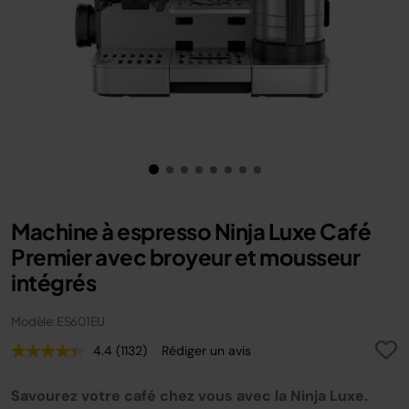
Machine à espresso Ninja Luxe Café
Premier avec broyeur et mousseur
intégrés
Modèle: ES601EU
4.4
(1132)
Rédiger un avis
Lire
1132
avis.
Savourez votre café chez vous avec la Ninja Luxe.
Lien