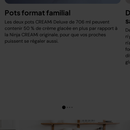
Pots format familial
D
s
Les deux pots CREAMi Deluxe de 706 ml peuvent
contenir 50 % de crème glacée en plus par rapport à
De
la Ninja CREAMi originale, pour que vos proches
n'
puissent se régaler aussi.
n'
fo
di
gl