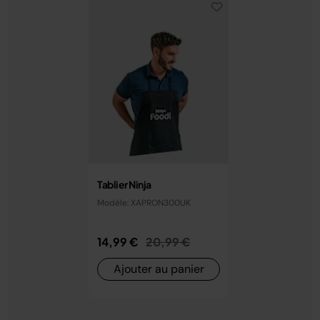
Tablier Ninja
Modèle: XAPRON300UK
Prix réduit de
au
14,99 €
20,99 €
Ajouter au panier