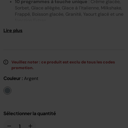
10 programmes à touche unique
: Crème glacée,
Lien
sur
Sorbet, Glace allégée, Glace à l'Italienne, Milkshake,
la
Frappé, Boisson glacée, Granité, Yaourt glacé et une
même
fonction Extras
page.
50 % de capacité en plus*
: avec deux cuves de
Lire plus
709 ml et un peu de préparation, vous pouvez
préparer jusqu'à 1 litre de crème glacée !
Technologie Creamify Advanced
: savourez des
granités, des crèmes glacées onctueuses et des
boissons glacées en quelques minutes seulement
Veuillez noter : ce produit est exclu de tous les codes
Dimensions
: L : 30,5 cm x H : 42,39 cm x l : 21,38
promotion.
cm.
Poids
: 6,54 kg
Couleur :
Argent
1
* par rapport à la Ninja CREAMi originale
Sélectionner la quantité