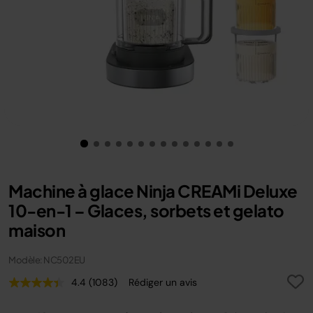
Machine à glace Ninja CREAMi Deluxe
10-en-1 – Glaces, sorbets et gelato
maison
Modèle: NC502EU
4.4
(1083)
Rédiger un avis
Lire
1083
avis.