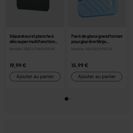
Séparateur et planche à
Pack de glace grand format
découper multifonction
pour glacière Ninja
pour glacière Ninja
FrostVaut (2,1 kg)
Modèle: XSKCUTBRDVDEUK
Modèle: XSKLGICEPKEUK
FrostVault
19,99 €
15,99 €
Ajouter au panier
Ajouter au panier