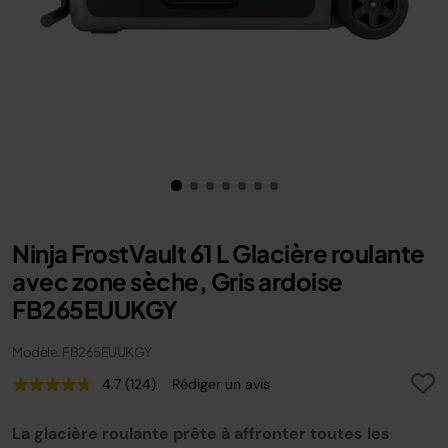
Ninja FrostVault 61 L Glacière roulante
avec zone sèche, Gris ardoise
FB265EUUKGY
Modèle: FB265EUUKGY
4.7
(124)
Rédiger un avis
Lire
124
avis.
La glacière roulante prête à affronter toutes les
Lien