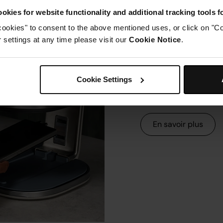
okies for website functionality and additional tracking tools 
cookies" to consent to the above mentioned uses, or click on "Co
settings at any time please visit our
Cookie Notice
.
Des questi
produit ? O
Cookie Settings
Dépannage, questions
et bien plus.
En savoir plus