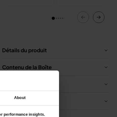
Détails du produit
Contenu de la Boîte
Livraisons et retours
About
Assistance et FAQ
for performance insights.