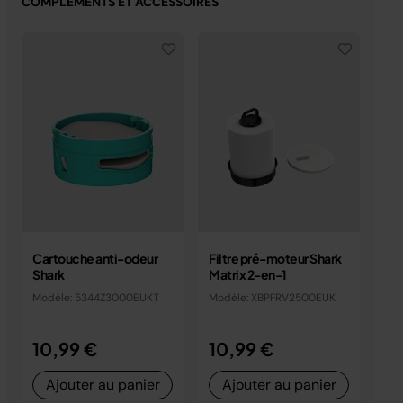
COMPLÉMENTS ET ACCESSOIRES
Cartouche anti-odeur
Filtre pré-moteur Shark
Fil
Shark
Matrix 2-en-1
Mo
Modèle: 5344Z3000EUKT
Modèle: XBPFRV2500EUK
10,99 €
10,99 €
1
Ajouter au panier
Ajouter au panier