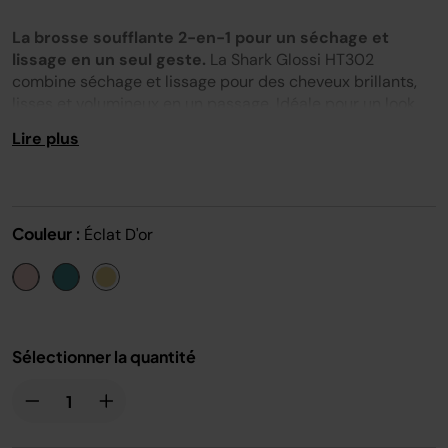
119
avis.
La brosse soufflante 2-en-1 pour un séchage et
Lien
sur
lissage en un seul geste.
La Shark Glossi HT302
la
combine séchage et lissage pour des cheveux brillants,
même
lisses et volumineux en un passage. Idéale pour un look
page.
salon au quotidien.
Lire plus
2-en-1
: séchage et lissage simultanés
Technologie ionique
pour réduire les frisottis et
booster la brillance
Poils mixtes
pour un démêlage doux et un lissage
Couleur :
Éclat D'or
efficace
Plusieurs réglages de température
pour tous les
types de cheveux
Couleur
: Éclat d'or
Sélectionner la quantité