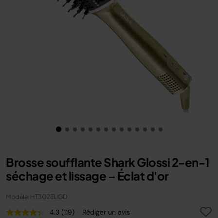
Brosse soufflante Shark Glossi 2-en-1
séchage et lissage – Éclat d'or
Modèle: HT302EUGD
4.3
(119)
Rédiger un avis
Lire