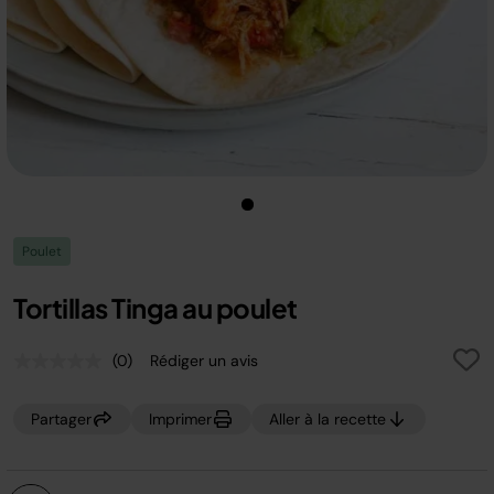
Poulet
Tortillas Tinga au poulet
(0)
Rédiger un avis
Aucune
valeur
de
Partager
Imprimer
Aller à la recette
notation.
Lien
sur
la
même