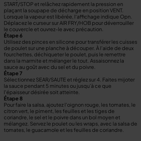
START/STOP et relâchez rapidement la pression en
plaçant la soupape de décharge en position VENT.
Lorsque la vapeur est libérée, l'affichage indique Opn.
Déplacez le curseur sur AIR FRY/HOB pour déverrouiller
le couvercle et ouvrez-le avec précaution.
Étape 6
Utilisez des pinces en silicone pour transférer les cuisses
de poulet sur une planche à découper. À l'aide de deux
fourchettes, déchiqueter le poulet, puis le remettre
dans la marmite et mélanger le tout. Assaisonnez la
sauce au goût avec du sel et du poivre.
Étape 7
Sélectionnez SEAR/SAUTE et réglez sur 4. Faites mijoter
la sauce pendant 5 minutes ou jusqu'à ce que
l'épaisseur désirée soit atteinte.
Étape 8
Pour faire la salsa, ajoutez l'oignon rouge, les tomates, le
citron vert, le piment, les feuilles et les tiges de
coriandre, le sel et le poivre dans un bol moyen et
mélangez. Servez le poulet ou les wraps, avec la salsa de
tomates, le guacamole et les feuilles de coriandre.