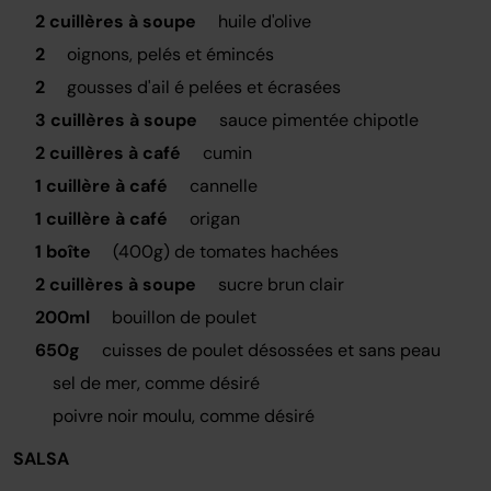
2 cuillères à soupe
huile d'olive
2
oignons, pelés et émincés
2
gousses d'ail é pelées et écrasées
3 cuillères à soupe
sauce pimentée chipotle
2 cuillères à café
cumin
1 cuillère à café
cannelle
1 cuillère à café
origan
1 boîte
(400g) de tomates hachées
2 cuillères à soupe
sucre brun clair
200ml
bouillon de poulet
650g
cuisses de poulet désossées et sans peau
sel de mer, comme désiré
poivre noir moulu, comme désiré
SALSA