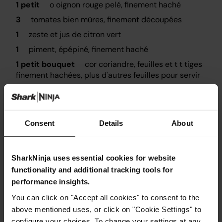
1 petit
o oignon rouge pelé, finement haché
3
tomates bien mûres, finement découpées
1
zeste et jus de citron vert
1
piment, épépiné, finement haché
1 petit bouquet
cor coriandre, feuilles et t t tiges
finement hachées, plus d'autres feuilles pour servir
tortilla wraps, pour servir
guacamole, au choix, pour servir
Consent
Details
About
SharkNinja uses essential cookies for website
functionality and additional tracking tools for
Instructions
performance insights.
You can click on "Accept all cookies" to consent to the
Étape 1
above mentioned uses, or click on "Cookie Settings" to
Placez le curseur sur AIR FRY/ HOB. Sélectionnez
configure your choices. To change your settings at any