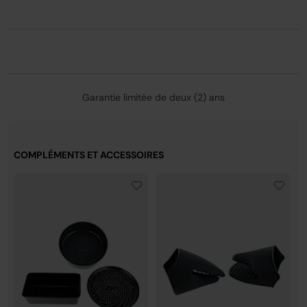
2024
1
tests et calculs réalisés sur le temps de cuisson
recommandé pour des saucisses en utilisant le mode
friture sans huile, par rapport à un four 68L de classe
énergétique A et un four de 71L de classe énergétique
A+
* Comparé à des recettes mijotées, braisées ou à
Garantie limitée de deux (2) ans
cuisson lente.
** Test réalisé sur des frites coupées à la main avec
cuisson en friture traditionnelle.
COMPLÉMENTS ET ACCESSOIRES