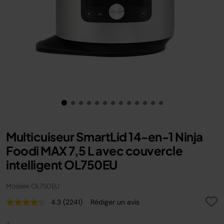
Multicuiseur SmartLid 14-en-1 Ninja
Foodi MAX 7,5 L avec couvercle
intelligent OL750EU
Modèle: OL750EU
4.3
(2241)
Rédiger un avis
Lire
2241
avis.