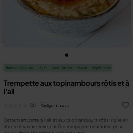
Boisson Chaude
Léger
Sans Gluten
Vegan
Végétarien
Trempette aux topinambours rôtis et à
l'ail
(0)
Rédiger un avis
Aucune
valeur
de
Cette trempette à l'ail et aux topinambours rôtis, riche en
notation.
Lien
fibres et savoureuse, est l'accompagnement idéal pour
sur