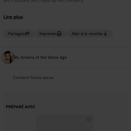
les crudités, les chips ou les crackers.
la
même
page.
Lire plus
Partager
Imprimer
Aller à la recette
By Greens of the Stone Age
Contient frutos secos
PRÉPARÉ AVEC