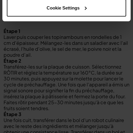
Cookie Settings
Instructions
Étape 1
Laver puis couper les topinambours en rondelles de 1
cm d'épaisseur. Mélangez-les dans un saladier avec l'ail
écrasé, l'huile d'olive, le sel de mer, le poivre noir et la
poudre d'ail.
Étape 2
Transférez-les sur la plaque de cuisson. Sélectionnez
RÔTIR et réglez la température sur 160°C, la durée sur
30 minutes, puis appuyez sur la molette pour lancer le
cycle de préchauffage. Une fois que l'appareil a émis un
signal sonore pour signifier la fin du préchauffage,
insérez la plaque à pâtisserie et fermez la porte du four.
Faites rôtir pendant 25-30 minutes jusqu'à ce que les
fruits soient tendres.
Étape 3
Une fois cuit, transférer dans le bol d'un robot culinaire
avec le reste des ingrédients et mélanger jusqu'à
obtenir une consistance lisse. Transférer dans un bol et