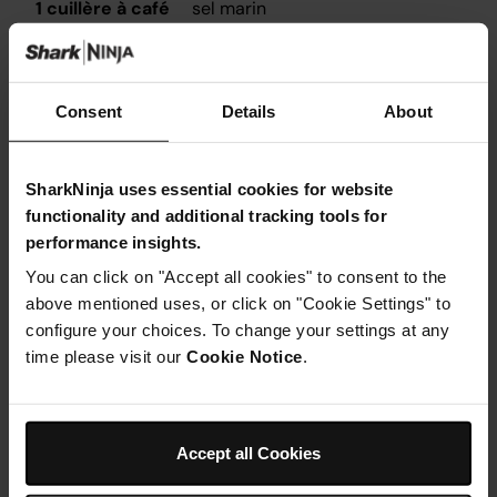
1 cuillère à café
sel marin
1/2 cuillère à café
poivre noir grossièrement moulu
1/4 de cuillère à café
poudre d'ail
60ml
eau
Consent
Details
About
3 cuillères à soupe
jus de citron
2 cuillères à soupe
yaourt à la noix de coco
SharkNinja uses essential cookies for website
2 cuillères à soupe
tahini
functionality and additional tracking tools for
1/2 cuillère à café
cumin moulu
performance insights.
You can click on "Accept all cookies" to consent to the
GARNITURES FACULTATIVES
above mentioned uses, or click on "Cookie Settings" to
Une pincée
paprika
configure your choices. To change your settings at any
time please visit our
Cookie Notice
.
1 cuillère à soupe
huile d'olive extra vierge
1 cuillère à soupe
pignons de pin
Accept all Cookies