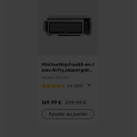
Mini four Ninja Foodi 8-en-1
avec Air Fry, pizza et gratin
SP101EU
Modèle: SP101EU
4.5
(302)
Prix réduit de
au
169,99 €
229,99 €
Ajouter au panier