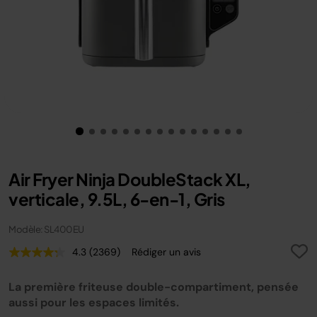
Air Fryer Ninja DoubleStack XL,
verticale, 9.5L, 6-en-1, Gris
Modèle: SL400EU
4.3
(2369)
Rédiger un avis
Lire
2369
avis.
La première friteuse double-compartiment, pensée
Lien
sur
aussi pour les espaces limités.
la