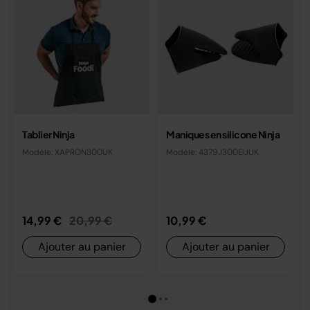
Tablier Ninja
Maniques en silicone Ninja
Modèle: XAPRON300UK
Modèle: 4379J300EUUK
Prix réduit de
au
14,99 €
20,99 €
10,99 €
Ajouter au panier
Ajouter au panier