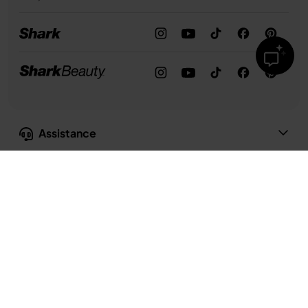
Assistance
Bouilloire à température réglable Ninja 1,7 L - Bleu Cyber Space
Notre entreprise
129,99 €
Confidentialité et conformité
Conditions d’utilisation