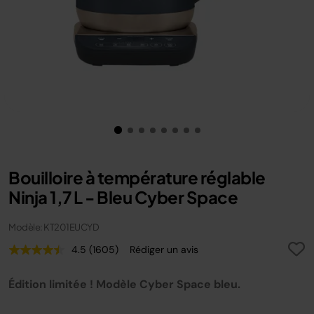
Bouilloire à température réglable
Ninja 1,7 L - Bleu Cyber Space
Modèle: KT201EUCYD
4.5
(1605)
Rédiger un avis
Lire
1605
avis.
Édition limitée ! Modèle Cyber Space bleu.
Lien
sur
la