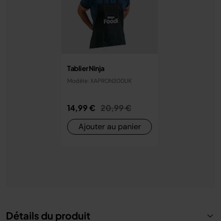
Tablier Ninja
Modèle: XAPRON300UK
Prix réduit de
au
14,99 €
20,99 €
Ajouter au panier
Détails du produit