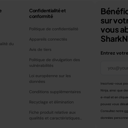
Bénéfic
e
Confidentialité et
conformité
sur vo
vous a
Politique de confidentialité
SharkNi
Appareils connectés
alité du
Avis de tiers
Entrez votr
Politique de divulgation des
vulnérabilités
Loi européenne sur les
données
Inscrivez-vous pou
Ninja, ainsi que de
Conditions supplémentaires
e-mail et en cliqua
Recyclage et élimination
pouvez vous désabo
Consultez notre
po
Fiche produit relative aux
qualités et caractéristiques
données personnell
environnementales