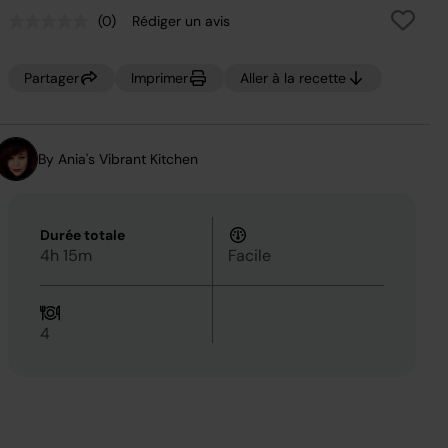
(0)
Rédiger un avis
Aucune
valeur
de
notation.
Partager
Imprimer
Aller à la recette
Lien
sur
la
même
page.
By Ania's Vibrant Kitchen
Durée totale
4h 15m
Facile
4