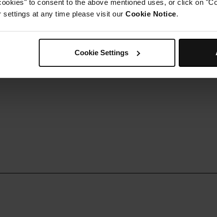
cookies" to consent to the above mentioned uses, or click on "Co
ervez dans votre verre préféré avec du tonic.
settings at any time please visit our
Cookie Notice
.
Cookie Settings