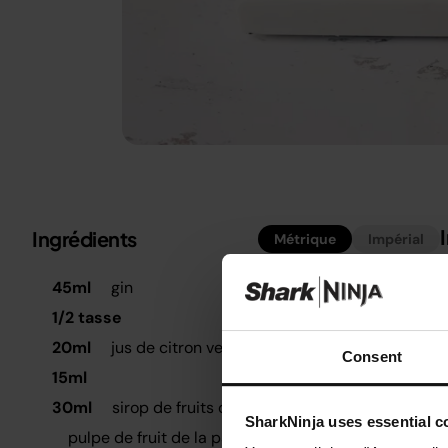
Ingrédients
Métrique
Impérial
É
45ml
gin
D
1/2 tasse
s
20ml
jus de citron vert
Consent
V
15ml
p
30ml
sirop de fruits de la passion
C
SharkNinja uses essential co
pulpe de fruit de la passion