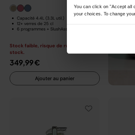
You can click on "Accept all 
your choices. To change your 
Capacité 4.4L (3.3L util.)
12+ verres de 25 cl
6 programmes + SlushAssist
Stock faible, risque de rupture de
stock.
349,99 €
Ajouter au panier