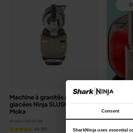
D
Machine à granités et boissons
glacées Ninja SLUSHi MAX -
Moka
Consent
Modèle: FS605EUBR
4.5
(87)
SharkNinja uses essential co