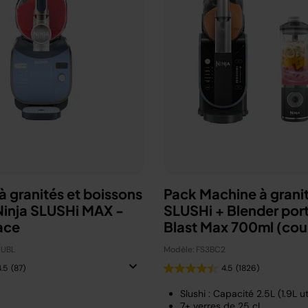
 granités et boissons
Pack Machine à granit
Ninja SLUSHi MAX -
SLUSHi + Blender por
ace
Blast Max 700ml (cou
choix)
EUBL
Modèle: FS3BC2
4.5
(87)
4.5
(1826)
Slushi : Capacité 2.5L (1.9L uti
7+ verres de 25 cl