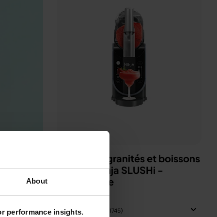
Machine à granités et boissons
glacées Ninja SLUSHi -
Cyberspace
About
Modèle: FS301EU
4.5
(1745)
for performance insights.