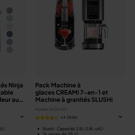
és Ninja
Pack Machine à
table
glaces CREAMi 7-en-1 et
leur au
Machine à granités SLUSHi
Modèle: NC3FS3EU
4.4
(1658)
l.)
Slushi : Capacité 2.5L (1.9L util.)
7+ verres de 25 cl