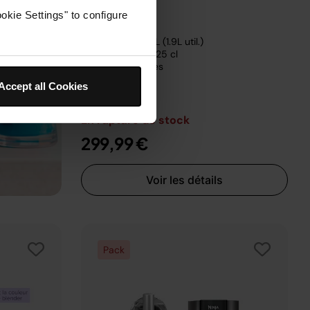
okie Settings" to configure
Capacité 2.5L (1.9L util.)
7+ verres de 25 cl
5 programmes
Accept all Cookies
En rupture de stock
299,99 €
Voir les détails
Pack