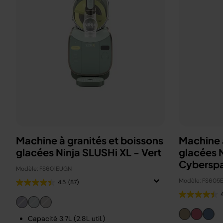
Machine à granités et boissons
Machine à
glacées Ninja SLUSHi XL - Vert
glacées 
Cybersp
Modèle: FS601EUGN
Modèle: FS605
4.5
(87)
Capacité 3.7L (2.8L util.)