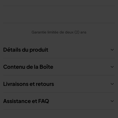
Poids
: 3,6 kg.
Couleur
: gris.
*testé sur 320 g de carottes
**comparé au modèle précédent JC100EU
Garantie limitée de deux (2) ans
Détails du produit
Contenu de la Boîte
Livraisons et retours
Assistance et FAQ