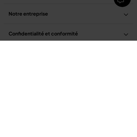
Notre entreprise
Confidentialité et conformité
Extracteur de jus à froid Ninja NeverClog - Pressage lent sans
colmatage
Conditions d’utilisation
139,99 €
Conditions d’utilisation de la recette
Politique de confidentialité
Avis relatif à la publicité et aux cookies
Accessibilité
France