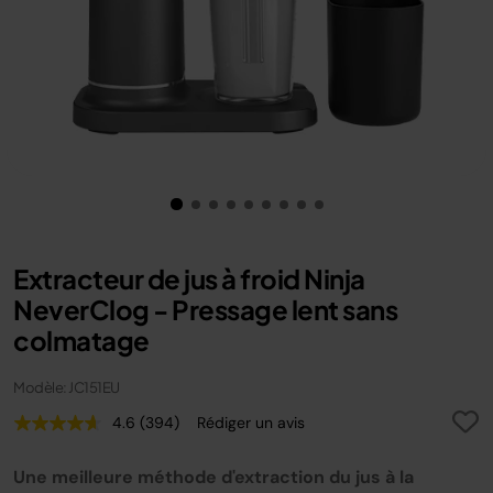
Extracteur de jus à froid Ninja
NeverClog - Pressage lent sans
colmatage
Modèle: JC151EU
4.6
(394)
Rédiger un avis
Lire
394
avis.
Une meilleure méthode d'extraction du jus à la
Lien