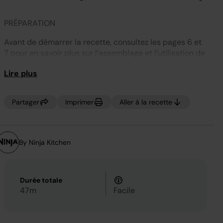
Aucune
valeur
de
PRÉPARATION
notation.
Lien
sur
Avant de démarrer la recette, consultez les pages 6 et
la
7 pour en savoir plus sur l’assemblage et l’utilisation de
même
page.
l’appareil.
Lire plus
Partager
Imprimer
Aller à la recette
By Ninja Kitchen
Durée totale
47m
Facile