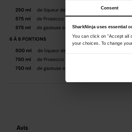
Consent
250 ml
de liqueur de sureau
575 ml
de Prosecco, bien frais
SharkNinja uses essential co
575 ml
de gazeuse eau gazeuse, bien frais
You can click on "Accept all 
6 À 8 PORTIONS
your choices. To change your 
500 ml
de liqueur de sureau
750 ml
de Prosecco, bien frais
750 ml
de gazeuse eau gazeuse, bien frais