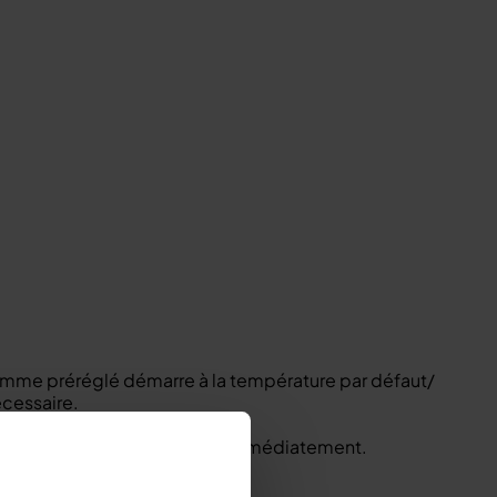
mme préréglé démarre à la température par défaut/
écessaire.
l’appareil émet bips. Servez immédiatement.