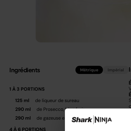
Ingrédients
Métrique
Impérial
É
V
1 À 3 PORTIONS
125 ml
de liqueur de sureau
o
290 ml
de Prosecco, bien frais
L
290 ml
de gazeuse eau gazeuse, bien frais
4 À 6 PORTIONS