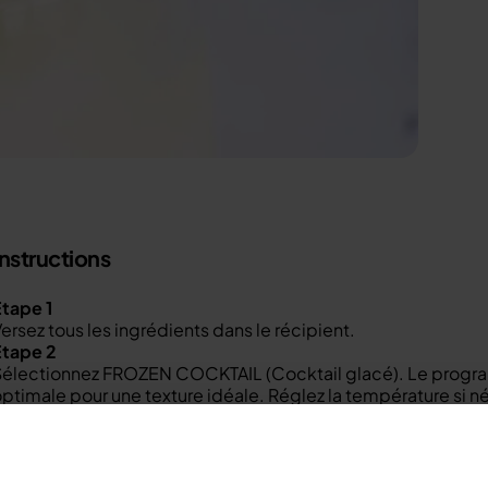
Instructions
tape 1
ersez tous les ingrédients dans le récipient.
Étape 2
Sélectionnez FROZEN COCKTAIL (Cocktail glacé). Le progra
ptimale pour une texture idéale. Réglez la température si n
Étape 3
orsque la boisson glacée atteint la température optimale, 