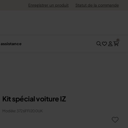
uite dès 40 € d'achat
Enregistrer un produit
Statut de la commande
0
 assistance
Kit spécial voiture IZ
Modèle: 3726FFJ200UK