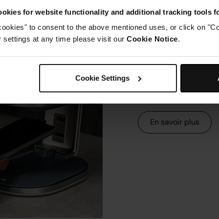
okies for website functionality and additional tracking tools 
cookies" to consent to the above mentioned uses, or click on "Co
settings at any time please visit our
Cookie Notice
.
Des questi
produit ? O
Cookie Settings
Dépannage, questions
et bien plus.
En savoir plus