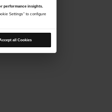
for performance insights.
okie Settings" to configure
ons sur votre
n vous aide !
Accept all Cookies
 fréquentes, notices produits