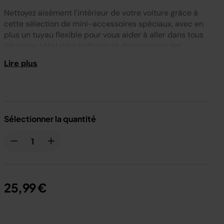
Nettoyez aisément l'intérieur de votre voiture grâce à
cette sélection de mini-accessoires spéciaux, avec en
plus un tuyau flexible pour vous aider à aller dans tous
les coins. Idéal pour nettoyer et dépoussiérer les
endroits difficiles d’accès, notamment les vide-poches
Lire plus
de portière, les tableaux de bord et les commandes.
Compatible avec : IZ201, IZ251
Si vous ne savez pas si cet article est compatible
avec votre produit, ou si vous avez d'autres
Sélectionner la quantité
questions concernant cette pièce, veuillez contacter
notre service clientèle au +33 (800) 908874 .
25,99 €