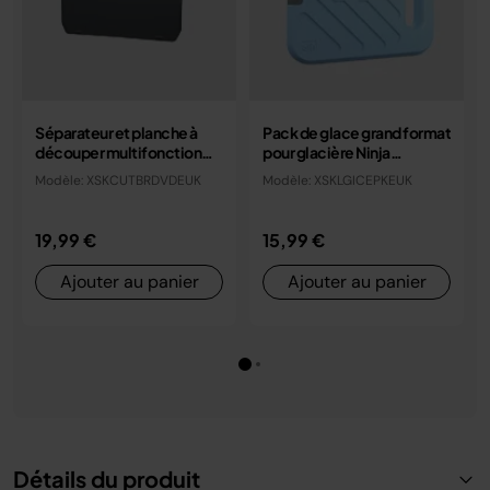
Séparateur et planche à
Pack de glace grand format
découper multifonction
pour glacière Ninja
pour glacière Ninja
FrostVaut (2,1 kg)
Modèle: XSKCUTBRDVDEUK
Modèle: XSKLGICEPKEUK
FrostVault
19,99 €
15,99 €
Ajouter au panier
Ajouter au panier
Détails du produit