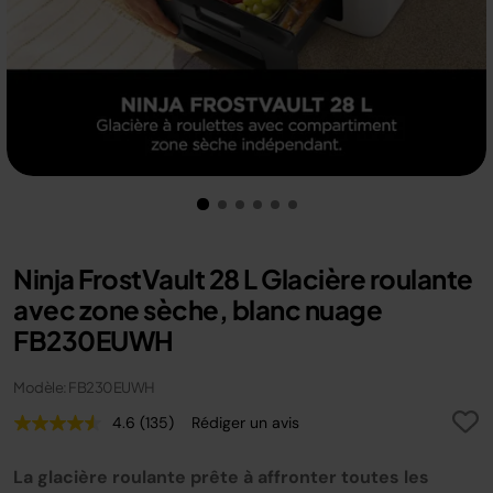
Ninja FrostVault 28 L Glacière roulante
avec zone sèche, blanc nuage
FB230EUWH
Modèle: FB230EUWH
4.6
(135)
Rédiger un avis
Lire
135
avis.
La glacière roulante prête à affronter toutes les
Lien