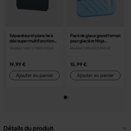
Séparateur et planche à
Pack de glace grand format
découper multifonction
pour glacière Ninja
pour glacière Ninja
FrostVaut (2,1 kg)
Modèle: XSKCUTBRDVDEUK
Modèle: XSKLGICEPKEUK
FrostVault
19,99 €
15,99 €
Ajouter au panier
Ajouter au panier
Détails du produit