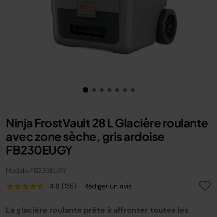
Ninja FrostVault 28 L Glacière roulante
avec zone sèche, gris ardoise
FB230EUGY
Modèle: FB230EUGY
4.6
(135)
Rédiger un avis
Lire
135
avis.
La glacière roulante prête à affronter toutes les
Lien