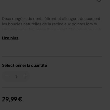
Deux rangées de dents étirent et allongent doucement
les boucles naturelles de la racine aux pointes lors du
séchage sans dommage thermique*. *En mode mouillé
à sec
Lire plus
Compatible avec
: HD6000EUPK et HD6000UKPK
Sélectionner la quantité
29,99 €