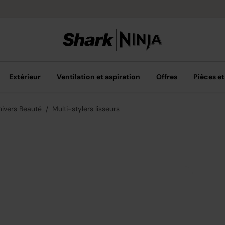
Options de pai
Extérieur
Ventilation et aspiration
Offres
Pièces et
nivers Beauté
Multi-stylers lisseurs