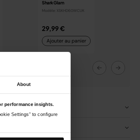
Shark Glam
Modèle: XSKHD60WCUK
29,99 €
Ajouter au panier
About
for performance insights.
Détails du produit
okie Settings" to configure
Livraisons et retours