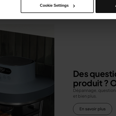
Cookie Settings
Des questi
produit ? O
Dépannage, questions
et bien plus.
En savoir plus