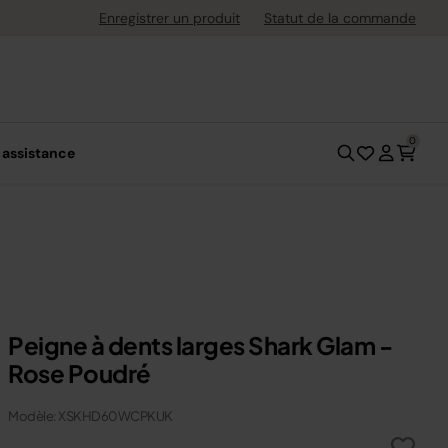
ement flexible avec Klarna
Enregistrer un produit
Statut de la commande
0
 assistance
Peigne à dents larges Shark Glam -
Rose Poudré
Modèle: XSKHD60WCPKUK