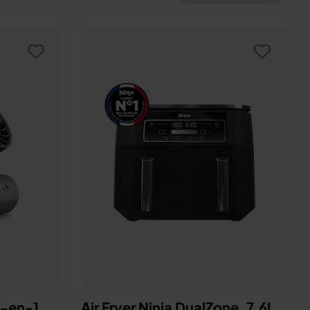
3-en-1,
Air Fryer Ninja DualZone, 7.6L,