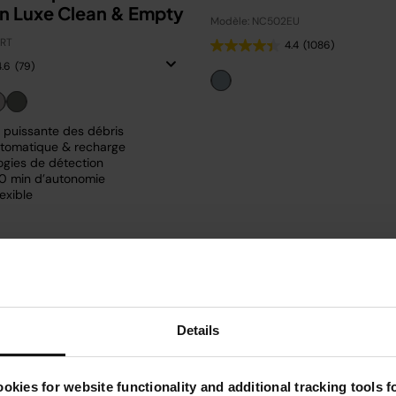
on Luxe Clean & Empty
Modèle: NC502EU
FRT
4.4
(1086)
4.6
(79)
n puissante des débris
tomatique & recharge
ogies de détection
0 min d’autonomie
exible
€
269,99 €
Voir les détails
Voir les détails
Details
okies for website functionality and additional tracking tools 