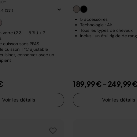
EUCY
4.4
(331)
5 accessoires
Technologie : Air
Tous les types de cheveux
 verre (2.3L + 5.7L) + 2
Inclus : un étui rigide de ra
s
e cuisson sans PFAS
e cuisson, T°C ajustable
 cuisinez, conservez avec un
pient
€
189,99 €
-
249,99 
Voir les détails
Voir les détails