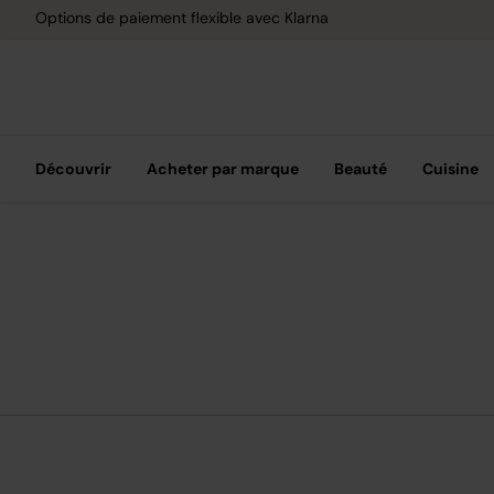
Livraison gratuite dès 40 € d'achat
Découvrir
Acheter par marque
Beauté
Cuisine