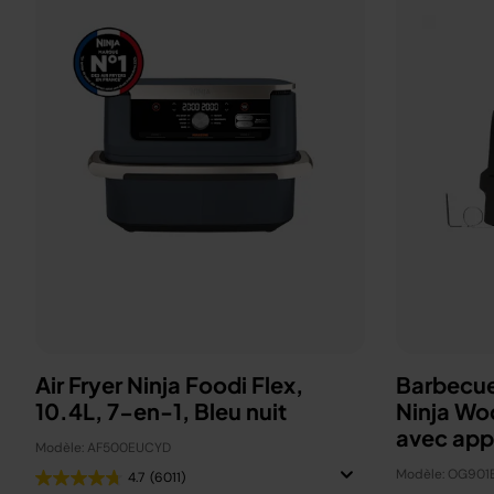
Air Fryer Ninja Foodi Flex,
Barbecue
10.4L, 7-en-1, Bleu nuit
Ninja Wo
avec ap
Modèle: AF500EUCYD
Modèle: OG901
4.7
(6011)