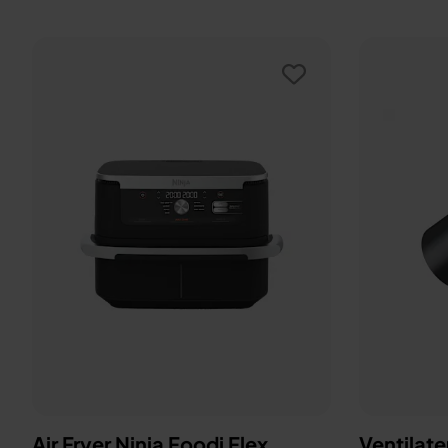
Air Fryer Ninja Foodi Flex,
Ventilate