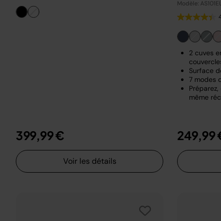
Modèle: AS101
2 cuves en
couvercle
Surface d
7 modes d
Préparez,
même réci
399,99 €
249,99 
Voir les détails