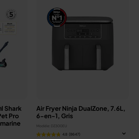
il Shark
Air Fryer Ninja DualZone, 7.6L,
et Pro
6-en-1, Gris
amarine
Modèle: DZ300EU
4.8
(8647)