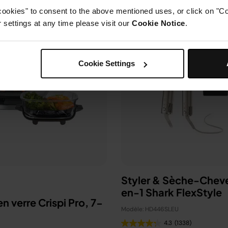
cookies" to consent to the above mentioned uses, or click on "Co
settings at any time please visit our
Cookie Notice
.
Cookie Settings
Styler & Sèche-Chev
en-1 Shark FlexStyle
en verre Crispi Pro, 7-
Modèle: HD446SLEU
4.3
(1338)