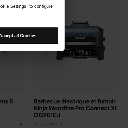
okie Settings" to configure
Accept all Cookies
eux 5-
Barbecue électrique et fumoir
Ninja Woodfire Pro Connect XL
OG901EU
Modèle: OG901EU