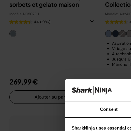
sorbets et gelato maison
Collecti
Modèle: NC502EU
Modèle: IA3241
4.4
(1086)
Aspiratio
Vidage au
4 technol
Jusqu’à 6
Manche fl
269,99 €
399,99 
Ajouter au panier
Consent
SharkNinja uses essential co