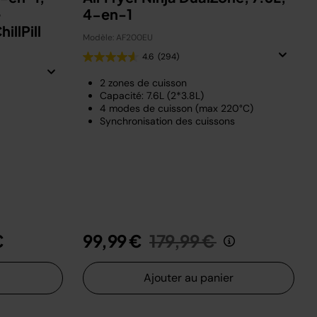
e
4-en-1
illPill
Modèle: AF200EU
4.6
(294)
2 zones de cuisson
Capacité: 7.6L (2*3.8L)
4 modes de cuisson (max 220°C)
Synchronisation des cuissons
Prix réduit de
au
€
99,99 €
179,99 €
Ajouter au panier