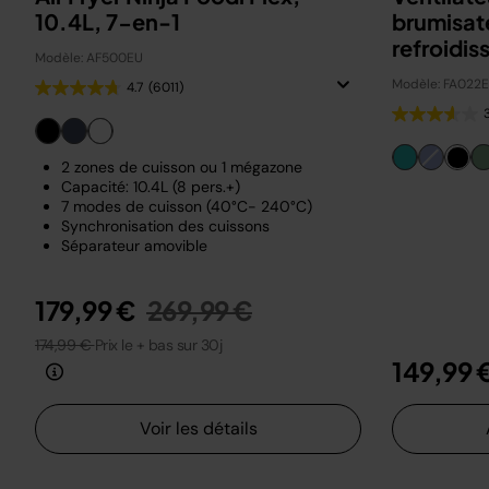
10.4L, 7-en-1
brumisat
refroidiss
Modèle: AF500EU
Charbon
Modèle: FA022
4.7
(6011)
2 zones de cuisson ou 1 mégazone
Capacité: 10.4L (8 pers.+)
7 modes de cuisson (40°C- 240°C)
Synchronisation des cuissons
Séparateur amovible
Prix réduit de
au
179,99 €
269,99 €
174,99 €
Prix le + bas sur 30j
149,99 
Voir les détails