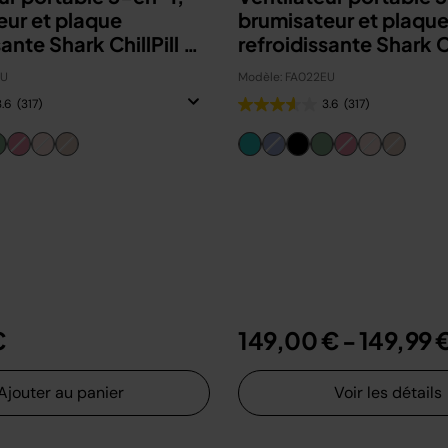
eur et plaque
brumisateur et plaqu
ante Shark ChillPill -
refroidissante Shark Ch
EU
Modèle: FA022EU
3.6
(317)
3.6
(317)
€
149,00 €
-
149,99 
Ajouter au panier
Voir les détails