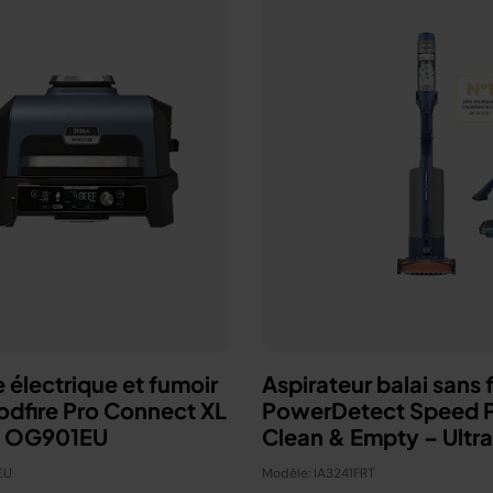
 électrique et fumoir
Aspirateur balai sans f
odfire Pro Connect XL
PowerDetect Speed P
p OG901EU
Clean & Empty – Ultr
EU
Modèle: IA3241FRT