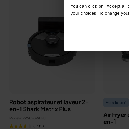
You can click on "Accept all 
your choices. To change your 
Robot aspirateur et laveur 2-
Vu à la télé
en-1 Shark Matrix Plus
Air Fryer 
Modèle: RV2620WDEU
en-1
3.7
(9)