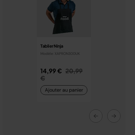
Tablier Ninja
Modèle: XAPRON300UK
Prix réduit de
14,99 €
20,99
au
€
Ajouter au panier