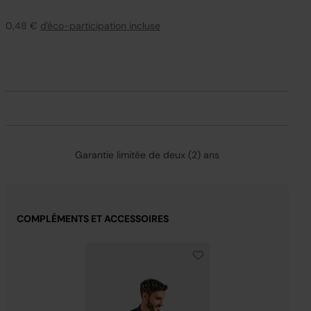
Et si l’inspiration vous manque, un guide de recettes est
inclus dans la boîte.
0,48 €
d'éco-participation incluse
Garantie limitée de deux (2) ans
COMPLÉMENTS ET ACCESSOIRES