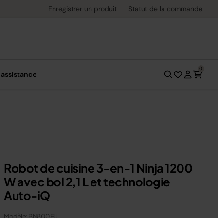
Options de paiement flexi
Enregistrer un produit
Statut de la commande
0
 assistance
Robot de cuisine 3-en-1 Ninja 1200
W avec bol 2,1 L et technologie
Auto-iQ
Modèle: BN800EU