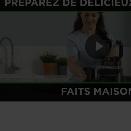
Pla
Vid