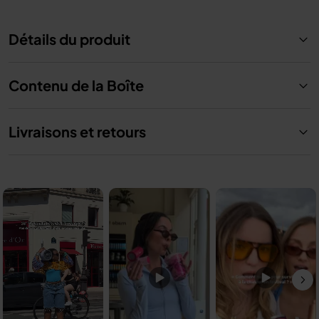
Détails du produit
Contenu de la Boîte
Livraisons et retours
Media Carousel
Carousel with product photos. Use the previous and next buttons to