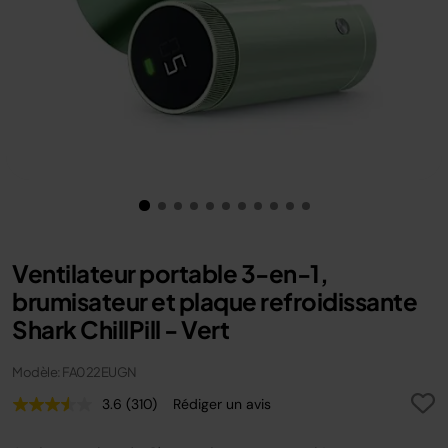
Ventilateur portable 3-en-1,
brumisateur et plaque refroidissante
Shark ChillPill - Vert
Modèle: FA022EUGN
3.6
(310)
Rédiger un avis
Lire
310
avis.