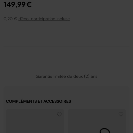
149,99 €
refroidissement InstaChill, câble de charge USB-C et 3
mèches de rechange.
0,20 €
d'éco-participation incluse
Garantie limitée de deux (2) ans
COMPLÉMENTS ET ACCESSOIRES