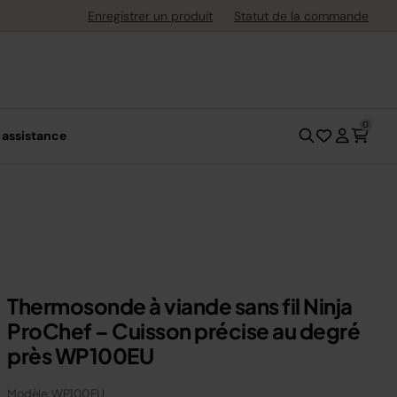
uite dès 40 € d'achat
Enregistrer un produit
Statut de la commande
0
 assistance
Thermosonde à viande sans fil Ninja
ProChef – Cuisson précise au degré
près WP100EU
Modèle: WP100EU