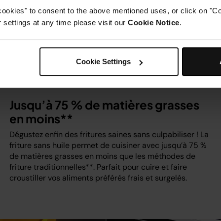
cookies" to consent to the above mentioned uses, or click on "Co
settings at any time please visit our
Cookie Notice
.
Cookie Settings
Jusqu’à 75 % de matières grasses
en moins**
Dégustez enfin des fritures saines sans culpabiliser ! La
friture sans huile permet de cuisiner avec jusqu’à 75 %
de matières grasses en moins que les méthodes de
friture traditionnelles**. Parfait pour cuire et faire
croustiller vos aliments préférés frais et surgelés.