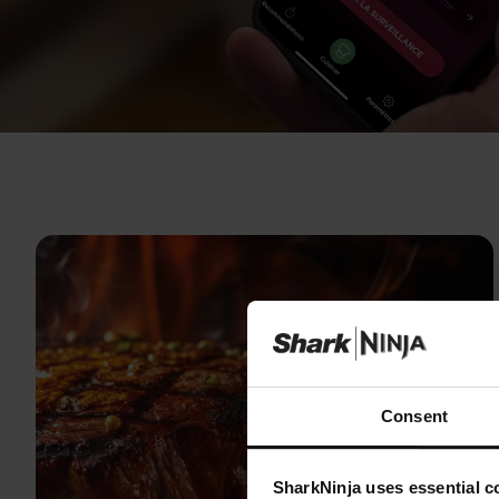
Loaded
:
78.08%
/
Unmute
Consent
SharkNinja uses essential co