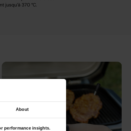
nt jusqu’à 370 °C.
About
for performance insights.