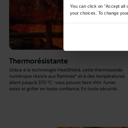
You can click on "Accept all 
your choices. To change your 
Thermorésistante
Grâce à la technologie HeatShield, cette thermosonde
numérique résiste aux flammes* et à des températures
allant jusqu’à 370 °C : vous pouvez faire rôtir, fumer,
saisir et griller en toute confiance. En toute sécurité.