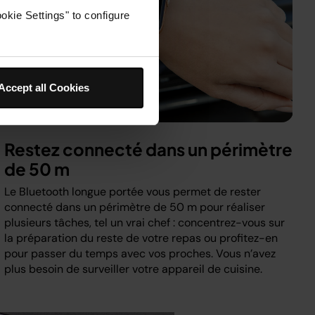
okie Settings" to configure
Accept all Cookies
Restez connecté dans un périmètre
de 50 m
Le Bluetooth longue portée vous permet de rester
connecté dans un périmètre de 50 m pour réaliser
plusieurs tâches, tel un vrai chef : concentrez-vous sur
la préparation du reste de votre repas ou profitez-en
pour passer du temps avec vos proches. Vous n’avez
plus besoin de surveiller votre appareil de cuisine.