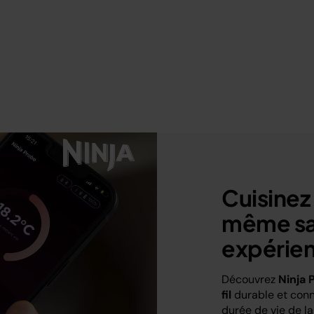
Cuisinez
même sa
expérie
Découvrez
Ninja 
fil
durable et conn
durée de vie de la