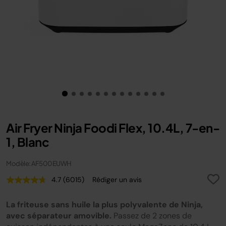
Air Fryer Ninja Foodi Flex, 10.4L, 7-en-
1, Blanc
Modèle: AF500EUWH
4.7
(6015)
Rédiger un avis
Lire
6015
avis.
La friteuse sans huile la plus polyvalente de Ninja,
Lien
sur
avec séparateur amovible.
Passez de 2 zones de
la