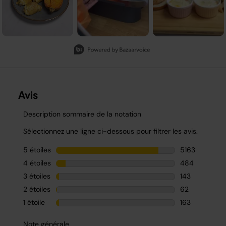
Slidepanel 1 of 2, Showing items 1 to 3 of 5.