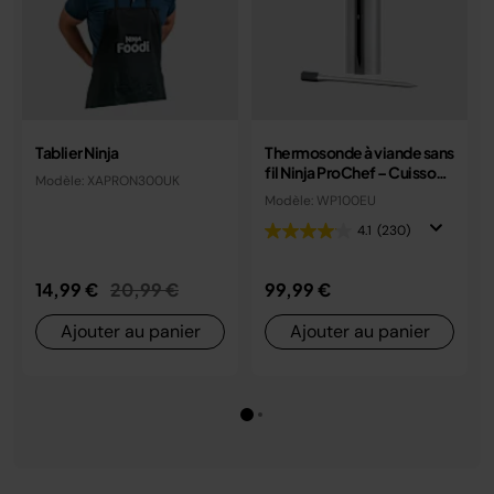
Tablier Ninja
Thermosonde à viande sans
fil Ninja ProChef – Cuisson
Modèle: XAPRON300UK
précise au degré près
Modèle: WP100EU
WP100EU
4.1
(230)
Prix réduit de
au
14,99 €
20,99 €
99,99 €
Ajouter au panier
Ajouter au panier