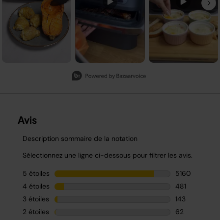
Slidepanel 1 of 2, Showing items 1 to 3 of 5.