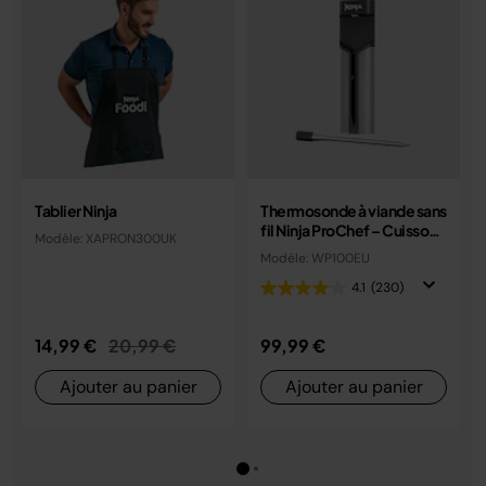
Tablier Ninja
Thermosonde à viande sans
fil Ninja ProChef – Cuisson
Modèle: XAPRON300UK
précise au degré près
Modèle: WP100EU
WP100EU
4.1
(230)
Prix réduit de
au
14,99 €
20,99 €
99,99 €
Ajouter au panier
Ajouter au panier