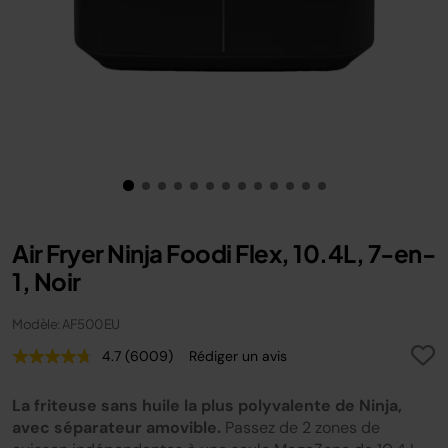
Air Fryer Ninja Foodi Flex, 10.4L, 7-en-
1, Noir
Modèle: AF500EU
4.7
(6009)
Rédiger un avis
Lire
6009
avis.
La friteuse sans huile la plus polyvalente de Ninja,
Lien
sur
avec séparateur amovible.
Passez de 2 zones de
la