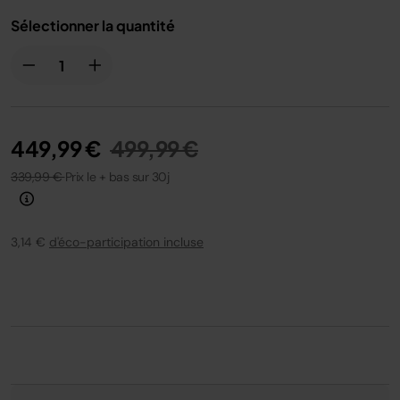
Multiplier par rapport à Deep Clean Pet seul.
Sélectionner la quantité
Prix réduit de
au
449,99 €
499,99 €
339,99 €
Prix le + bas sur 30j
3,14 €
d'éco-participation incluse