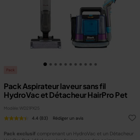
Pack
Pack Aspirateur laveur sans fil
HydroVac et Détacheur HairPro Pet
Modèle: WD21PX25
4.4
(83)
Rédiger un avis
Lire
83
avis.
Pack exclusif
comprenant un HydroVac et un Détacheur
Lien